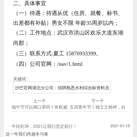
二、具体事宜
（一）待遇：待遇从优（住房、就餐、标书、
出差都有补贴）男女不限 年龄35周岁以内；
（二）工作地点：武汉市洪山区欢乐大道东湖
尚郡；
（三）联系方式:夏工 15870933399。
（四）公司官网：/nav/1.html
关键词：
沙巴官网湖北分公司：招聘熟悉水利综合标资料员
上一个
下一个
端午节可以摘口罩吗？有权威
五四青年节丨独立之精神，自
说法了！
由之思想
牛转乾坤，2021让我们坚定前行！
2021-01-15
这一年我们跨越冬与春