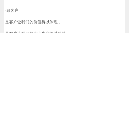
·致客户·
是客户让我们的价值得以体现，
是客户让我们的企业生命得以延续。
是客户帮助我们开拓了市场，
感恩客户，始终如一地支持、信赖和包容，
是你们给了我们信任和信心，
使我们不断创新、不断超越、不断前进。
感恩这份从陌生到熟悉的同舟共济，
未来的日子里， 降龙水利水电将一如既往。
做最好的服务！
做最精细的服务！