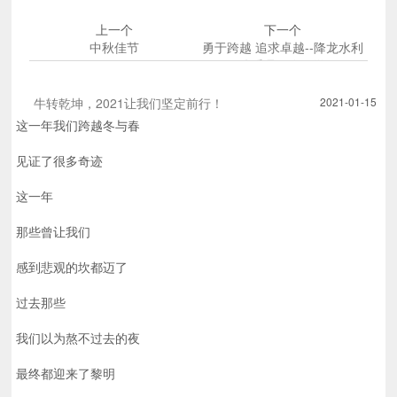
上一个
下一个
中秋佳节
勇于跨越 追求卓越--降龙水利
优秀员工泰国游
牛转乾坤，2021让我们坚定前行！
2021-01-15
这一年我们跨越冬与春
见证了很多奇迹
这一年
那些曾让我们
感到悲观的坎都迈了
过去那些
我们以为熬不过去的夜
最终都迎来了黎明