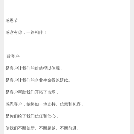
感恩节，
感谢有你，一路相伴！
·致客户·
是客户让我们的价值得以体现，
是客户让我们的企业生命得以延续。
是客户帮助我们开拓了市场，
感恩客户，始终如一地支持、信赖和包容，
是你们给了我们信任和信心，
使我们不断创新、不断超越、不断前进。