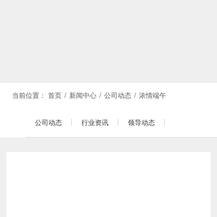
当前位置：
首页
/
新闻中心
/
公司动态
/
浓情端午
公司动态
行业资讯
领导动态