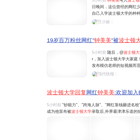
5小时前
钟美美
考入
波士顿
日晚间，这位曾经的网红
自己入学波士顿大学的种
话："我上的波士顿大学是
文小娱
能力敲门入学的学校。"这
19岁百万粉丝网红"
钟美美
"被
波士顿
5小时前
随后，@
波士顿大
r，加入波士顿大学大家庭！
发布模仿老师的短视频而
绝多家公司的高额签约。
现代快报
他100万元的签约费用，他
波士顿大学回复
网红
钟美美
:欢迎加入B
5小时前
"钞能力"、"跨海人脉"、"网红靠钱砸进名
成为他宣布被
波士顿大学
录取后,外界最津津乐道的猜
钟美美在社交平台发布长视频声明,全盘驳斥了种种
所"正规、品质较好的学校",绝...