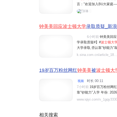
言："欢迎加入BU大家庭—
erriers疯狂打call
琳琳
论视为校方对钟美美申请
钟美美回应波士顿大学
录取质疑_新
6小时前
钟美美回应
视频
学录取质疑#】#
波士顿大

大学录取,否认靠"钞能力"
正规渠道、扎实准备申请资
k.sina.com.cn/article_18...
过网络挣的钱,除了自己和家
19岁百万粉丝网红
钟美美
被
波士顿大
时长 00:11
视频

7小时前
19岁百万粉丝网红
靠"钞能力"入学 年份: 202
录取】19岁百万粉丝网红
www.iqiyi.com/v_1gqy3330
靠"钞能力"入学.精彩内容,
百万粉丝网红钟美美被波士顿
相关搜索