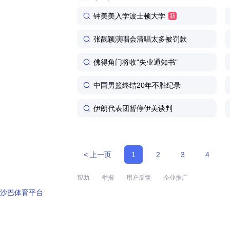
钟美美入学波士顿大学
新
张靓颖演唱会清唱太多被罚款
佛得角门将收"失业通知书"
中国男篮终结20年不胜纪录
伊朗代表团暂停伊美谈判
< 上一页
1
2
3
4
帮助
举报
用户反馈
企业推广
沙巴体育平台