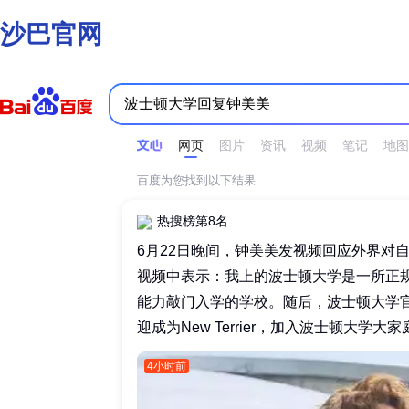
沙巴官网
时间不限
所有网页和文件
站点内检索
网页
图片
资讯
视频
笔记
地图
百度为您找到以下结果
热搜榜第8名
6月22日晚间，钟美美发视频回应外界对
视频中表示：我上的波士顿大学是一所正
能力敲门入学的学校。随后，波士顿大学
迎成为New Terrier，加入波士顿大学大家庭
4小时前