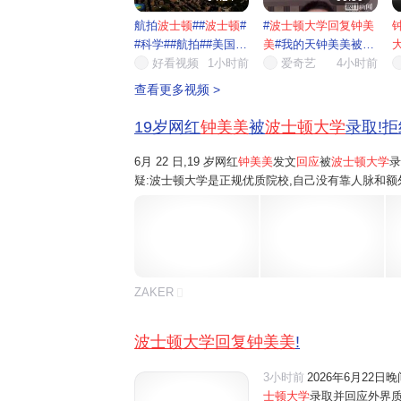
航拍
波士顿
##
波士顿
#
#
波士顿大学回复钟美
#科学##航拍##美国##
美
#我的天钟美美被波
波士...
好看视频
1小时前
士顿...
爱奇艺
4小时前
靠
查看更多视频 >
19岁网红
钟美美
被
波士顿大学
录取!拒
6月 22 日,19 岁网红
钟美美
发文
回应
被
波士顿大学
录
疑:波士顿大学是正规优质院校,自己没有靠人脉和额
践与个人特长,全程正规申请、层层筛选才拿到入学资格
ZAKER
波士顿大学回复钟美美
!
3小时前
2026年6月22
士顿大学
录取并回应外界