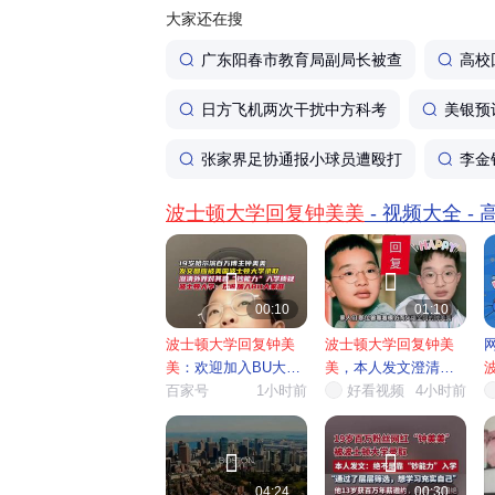
大家还在搜
广东阳春市教育局副局长被查
高校
日方飞机两次干扰中方科考
美银预
张家界足协通报小球员遭殴打
李金
波士顿大学回复钟美美
- 视频大全 -


00:10
01:10
波士顿大学回复钟美
波士顿大学回复钟美
美
：欢迎加入BU大家
美
，本人发文澄清留
庭
百家号
1小时前
学相关...
好看视频
4小时前
需


04:24
00:30