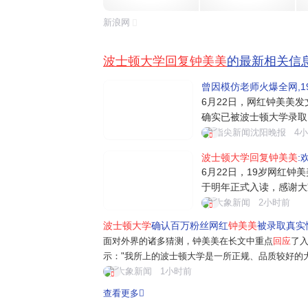
新浪网
波士顿大学回复钟美美
的最新相关信
曾因模仿老师火爆全网,1
6月22日，网红钟美美发
确实已被波士顿大学录取
读，度过我的本科时光，
指尖新闻沈阳晚报
4
有点惶恐怕耗费公共关注
波士顿大学回复钟美美
:
的朋友做几点说明：我文
6月22日，19岁网红钟
能力强的同学。正因为
于明年正式入读，感谢大
算不上学霸，正因如此才
大象新闻
2小时前
升自己。他同时澄清外界
波士顿大学
确认百万粉丝网红
钟美美
被录取真实性
没有靠人脉和额外花钱走
面对外界的诸多猜测，钟美美在长文中重点
回应
了
与个人特长...
示："我所上的波士顿大学是一所正规、品质较好的
实际上我也没有、不用缴纳正常学费以外的费用。
大象新闻
1小时前
还看重社会实践、个人专长等等综合因素。我...
查看更多