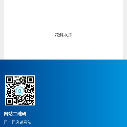
花斜水库
沙巴官方网站始建于1986
沙
年，企业原名广丰县水利水
年
电建设公司,属县集体企业，
电
于2004年改制为沙巴官方网
于
站。公司上下齐心协力经过
站
几十年的经营发展，从一个
几
水利水电施工总承包三级的
水
企业，逐步发展成为集水利
企
水电施工总承包一级、建筑
水
工程施工总承包二级、市政
工
公用工程施工总承包二级、
公
网站二维码
机电工程施工总承包二级、
机
扫一扫浏览网站
建筑装修、装饰工程专业承
建