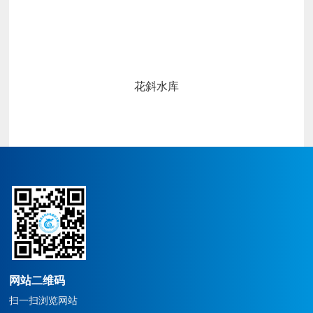
花斜水库
沙巴官方网站始建于1986
沙
年，企业原名广丰县水利水
年
电建设公司,属县集体企业，
电
于2004年改制为沙巴官方网
于
站。公司上下齐心协力经过
站
几十年的经营发展，从一个
几
水利水电施工总承包三级的
水
企业，逐步发展成为集水利
企
水电施工总承包一级、建筑
水
工程施工总承包二级、市政
工
公用工程施工总承包二级、
公
网站二维码
机电工程施工总承包二级、
机
扫一扫浏览网站
建筑装修、装饰工程专业承
建