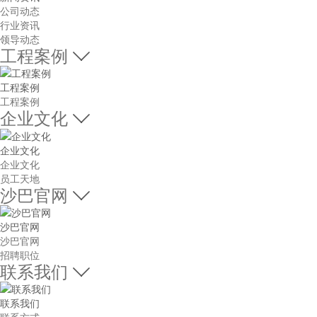
公司动态
行业资讯
领导动态
工程案例

please try again.
工程案例
工程案例
企业文化

企业文化
企业文化
员工天地
沙巴官网

沙巴官网
沙巴官网
招聘职位
联系我们
更多工程

联系我们