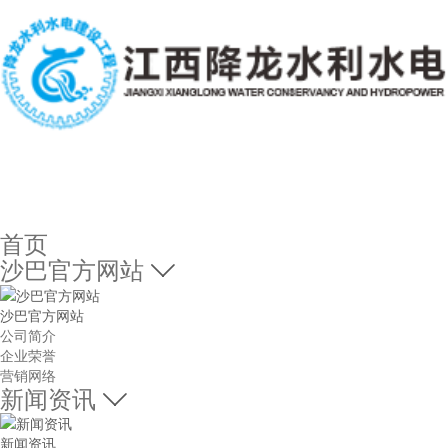
沙巴官网
当前位置：
首页
/
工程案例
/
工程案例
/
花斜水库
please try again.
首页
沙巴官方网站
沙巴官方网站

沙巴官方网站
为集水利水电施工总承包一级、建筑工程施工总承包
公司简介
二级、市政公用工程施工总承包二级、机电工程施工
企业荣誉
营销网络
总承包二级、建筑装修、装饰工程专业承包二级、城
新闻资讯

市园林绿化三级，环保工程专业承包三级为一身全面
新闻资讯
发展的综合竞争型企业。