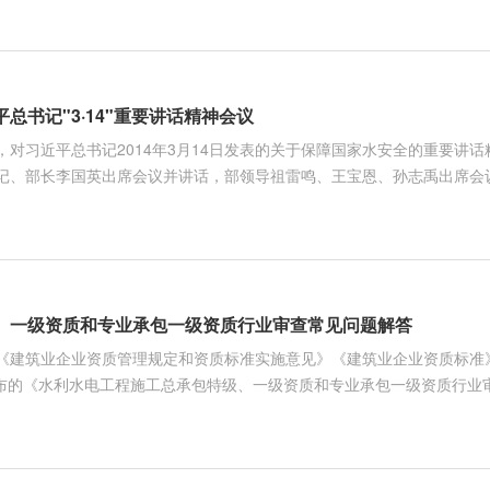
总书记"3·14"重要讲话精神会议
议，对习近平总书记2014年3月14日发表的关于保障国家水安全的重要讲
记、部长李国英出席会议并讲话，部领导祖雷鸣、王宝恩、孙志禹出席会
、一级资质和专业承包一级资质行业审查常见问题解答
《建筑业企业资质管理规定和资质标准实施意见》《建筑业企业资质标准
月发布的《水利水电工程施工总承包特级、一级资质和专业承包一级资质行
包特级、一级资质和水工金属结构制作与安装工程、水利水电机电安装工