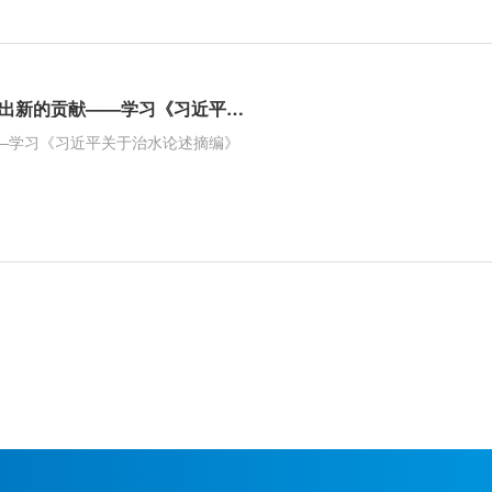
《人民日报》刊发水利部党组理论学习中心组署名文章：为推动水利高质量发展、保障我国水安全作出新的贡献——学习《习近平关于治水论述摘编》
—学习《习近平关于治水论述摘编》