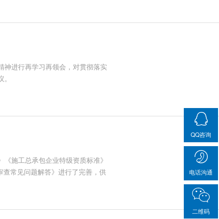
话精神进行再学习再领会，对贯彻落实
议。
QQ咨询
》《施工总承包企业特级资质标准》
业审查常见问题解答》进行了完善，供
电话沟通
程、河湖整治工程专业承包一级资质
二维码