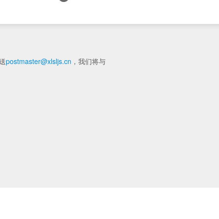
送
postmaster@xlsljs.cn
，我们将与