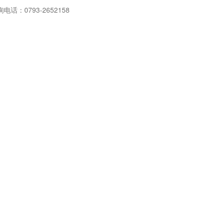
电话：0793-2652158