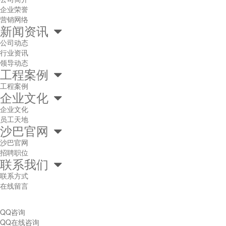
企业荣誉
营销网络
新闻资讯

公司动态
行业资讯
领导动态
工程案例

工程案例
企业文化

企业文化
员工天地
沙巴官网

沙巴官网
招聘职位
联系我们

联系方式
在线留言
QQ咨询
QQ在线咨询