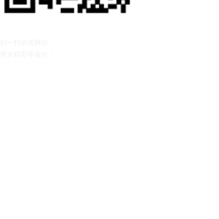
网站二维码
扫一扫浏览网站
更多精彩等着你！
地址：江西省广丰县芦林大道72号
邮箱：
postmaster@xlsljs.cn
电话：
0793-2652158
传真：0793-2652878
Copyrights © 沙巴官网 All rights reserved 版权所有
赣ICP备13000447号-1