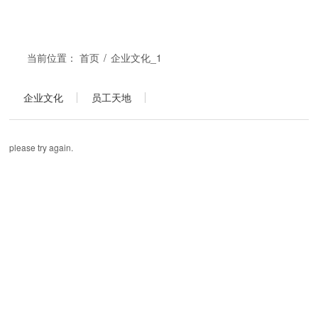
当前位置：
首页
/
企业文化_1
企业文化
员工天地
please try again.