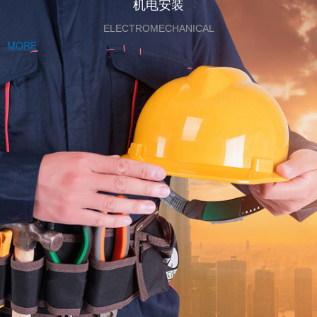
机电安装
ELECTROMECHANICAL
MORE