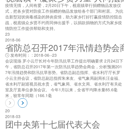
疫情无情，人间有爱，2月20日下午，枧底镇举行捐赠物品发放仪
式，把各乡贤对防疫工作捐赠的物品发放给各个部门和村居。 为抗
击新型冠状病毒感染的肺炎疫情，助力家乡打好打赢疫情防控阻击
战，枧底镇众乡贤不约而同伸出援手，以捐款捐物的方式为家乡疫
情防控工作提供帮助和支持。
23
2018-06
省防总召开2017年汛情趋势会
发布时间： : 2018-06--23

会议现场 罗小云厅长对今年防汛抗旱工作提出明确要求 2月24日下
午，省防总召开2017年第一次防汛抗旱趋势会商会，分析预测201
7年汛情趋势和防汛抗旱形势。省防总副总指挥、省水利厅厅长罗
小云主持会议，省防总副总指挥朱来友、省气象局副局长汪金福、
省水利厅副巡视员祝水贵，省气象局、省水文局、省水利厅有关处
室及厅直单位参加会议。 今年1月以来，全省平均降水量85.6毫
米，较常年同期（166.1毫
20
2018-03
团中央第十七届代表大会