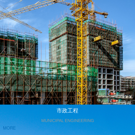
市政工程
MUNICIPAL ENGINEERING
MORE