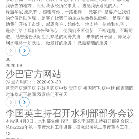
我该去的地方， 经历我该经历的事儿， 遇见我该遇见的人。" ——
释迦牟尼 感恩节， 感谢有你，一路相伴！ ·致客户· 是客户让我们
的价值得以体现， 是客户让我们的企业生命得以延续。 是客户帮
助我们开拓了市场， 感恩客户，始终如一地支持、信赖和包容，
是你们给了我们信任和信心， 使我们不断创新、不断超越、不断前
进。 感恩这份从陌生到熟悉的同舟共济， 未来的日子里， 降龙水
利水电将一如既往。 做最好的服务！ 做最精细的服务！
30
2020-09
沙巴官方网站
发布时间： : 2020-09--30

普天同庆迎国庆 花好月圆庆中秋 贺国庆 祖国腾飞 庆中秋 阖家团圆
时逢华诞玉轮圆 双喜临门不夜天
李国英主持召开水利部部务会议
本站讯 4月9日，水利部党组书记、部长李国英主持召开部务会议，
总结2026年第一季度水利工作进展，研究部署第二季度重点工作。
13