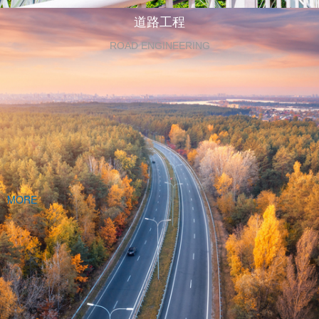
道路工程
ROAD ENGINEERING
MORE