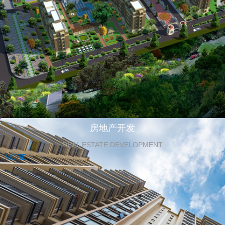
房地产开发
REAL ESTATE DEVELOPMENT
MORE