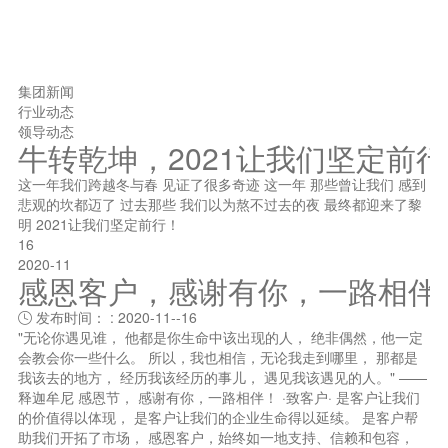
集团新闻
行业动态
领导动态
牛转乾坤，2021让我们坚定前
这一年我们跨越冬与春 见证了很多奇迹 这一年 那些曾让我们 感到
悲观的坎都迈了 过去那些 我们以为熬不过去的夜 最终都迎来了黎
明 2021让我们坚定前行！
16
2020-11
感恩客户，感谢有你，一路相伴
发布时间： : 2020-11--16

"无论你遇见谁， 他都是你生命中该出现的人， 绝非偶然，他一定
会教会你一些什么。 所以，我也相信，无论我走到哪里， 那都是
我该去的地方， 经历我该经历的事儿， 遇见我该遇见的人。" ——
释迦牟尼 感恩节， 感谢有你，一路相伴！ ·致客户· 是客户让我们
的价值得以体现， 是客户让我们的企业生命得以延续。 是客户帮
助我们开拓了市场， 感恩客户，始终如一地支持、信赖和包容，