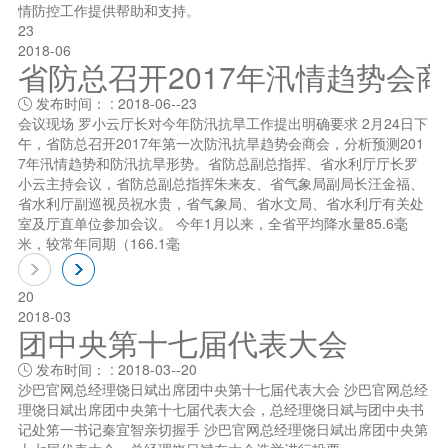
情防控工作提供帮助和支持。
23
2018-06
省防总召开2017年汛情趋势会
发布时间： : 2018-06--23

会议现场 罗小云厅长对今年防汛抗旱工作提出明确要求 2月24日下
午，省防总召开2017年第一次防汛抗旱趋势会商会，分析预测201
7年汛情趋势和防汛抗旱形势。省防总副总指挥、省水利厅厅长罗
小云主持会议，省防总副总指挥朱来友、省气象局副局长汪金福、
省水利厅副巡视员祝水贵，省气象局、省水文局、省水利厅有关处
室及厅直单位参加会议。 今年1月以来，全省平均降水量85.6毫
米，较常年同期（166.1毫
20
2018-03
团中央第十七届代表大会
发布时间： : 2018-03--20

沙巴官网总经理饶日斌出席团中央第十七届代表大会 沙巴官网总经
理饶日斌出席团中央第十七届代表大会，总经理饶日斌与团中央书
记处笫一书记秦宜智亲切握手 沙巴官网总经理饶日斌出席团中央第