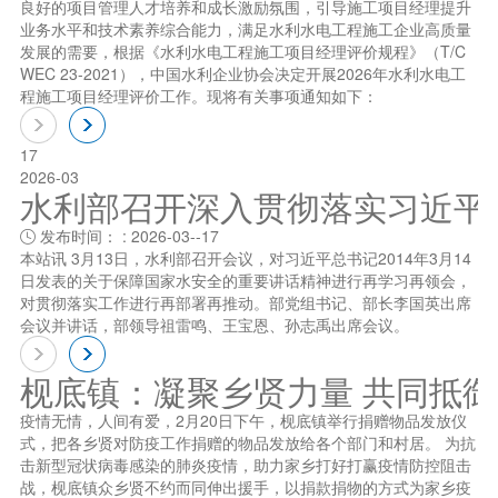
良好的项目管理人才培养和成长激励氛围，引导施工项目经理提升
业务水平和技术素养综合能力，满足水利水电工程施工企业高质量
发展的需要，根据《水利水电工程施工项目经理评价规程》（T/C
WEC 23-2021），中国水利企业协会决定开展2026年水利水电工
程施工项目经理评价工作。现将有关事项通知如下：
17
2026-03
水利部召开深入贯彻落实习近平总书
发布时间： : 2026-03--17

本站讯 3月13日，水利部召开会议，对习近平总书记2014年3月14
日发表的关于保障国家水安全的重要讲话精神进行再学习再领会，
对贯彻落实工作进行再部署再推动。部党组书记、部长李国英出席
会议并讲话，部领导祖雷鸣、王宝恩、孙志禹出席会议。
枧底镇：凝聚乡贤力量 共同抵
疫情无情，人间有爱，2月20日下午，枧底镇举行捐赠物品发放仪
式，把各乡贤对防疫工作捐赠的物品发放给各个部门和村居。 为抗
击新型冠状病毒感染的肺炎疫情，助力家乡打好打赢疫情防控阻击
战，枧底镇众乡贤不约而同伸出援手，以捐款捐物的方式为家乡疫