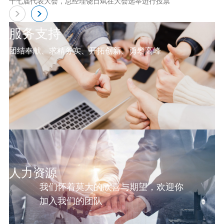
十七届代表大会，总经理饶日斌在大会选举进行投票
服务支持
团结奉献、求精务实、开拓创新、勇攀高峰
人力资源
我们怀着莫大的欣喜与期望，欢迎你
加入我们的团队