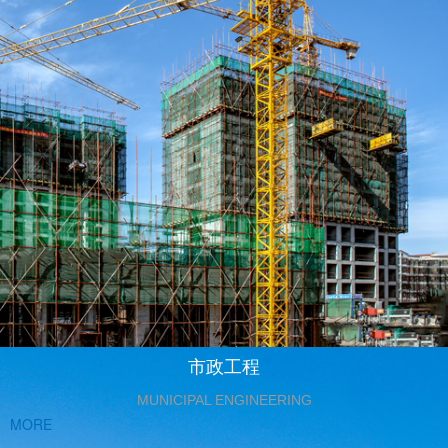
市政工程
MUNICIPAL ENGINEERING
MORE