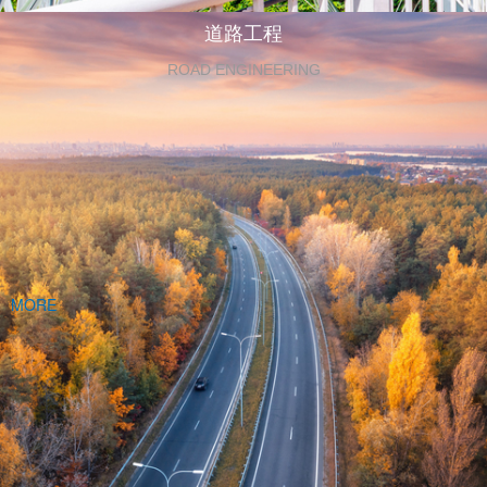
道路工程
ROAD ENGINEERING
MORE