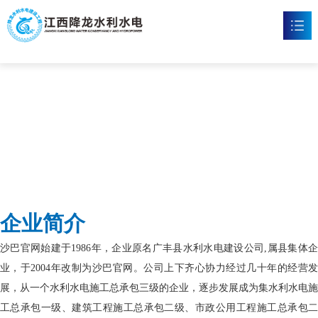
沙巴官网
首页
沙巴官方网站

新闻资讯

工程案例

企业文化

企业简介
沙巴官方网站

沙巴官网始建于1986年，企业原名广丰县水利水电建设公司,属县集体企
联系我们

业，于2004年改制为沙巴官网。公司上下齐心协力经过几十年的经营发
展，从一个水利水电施工总承包三级的企业，逐步发展成为集水利水电施
工总承包一级、建筑工程施工总承包二级、市政公用工程施工总承包二