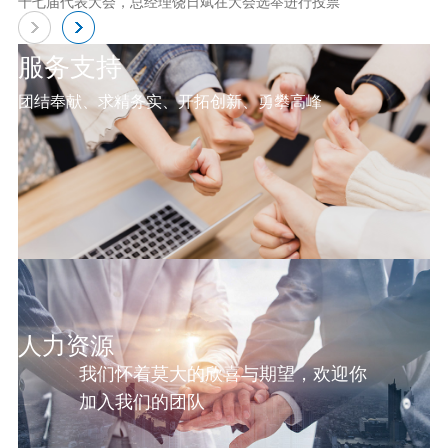
十七届代表大会，总经理饶日斌在大会选举进行投票
服务支持
团结奉献、求精务实、开拓创新、勇攀高峰
人力资源
我们怀着莫大的欣喜与期望，欢迎你
加入我们的团队