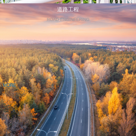
道路工程
ROAD ENGINEERING
MORE