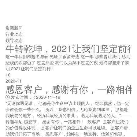
集团新闻
行业动态
领导动态
牛转乾坤，2021让我们坚定前
这一年我们跨越冬与春 见证了很多奇迹 这一年 那些曾让我们 感到
悲观的坎都迈了 过去那些 我们以为熬不过去的夜 最终都迎来了黎
明 2021让我们坚定前行！
16
2020-11
感恩客户，感谢有你，一路相伴
发布时间： : 2020-11--16

"无论你遇见谁， 他都是你生命中该出现的人， 绝非偶然，他一定
会教会你一些什么。 所以，我也相信，无论我走到哪里， 那都是
我该去的地方， 经历我该经历的事儿， 遇见我该遇见的人。" ——
释迦牟尼 感恩节， 感谢有你，一路相伴！ ·致客户· 是客户让我们
的价值得以体现， 是客户让我们的企业生命得以延续。 是客户帮
助我们开拓了市场， 感恩客户，始终如一地支持、信赖和包容，