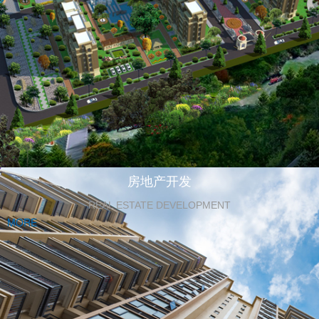
房地产开发
REAL ESTATE DEVELOPMENT
MORE