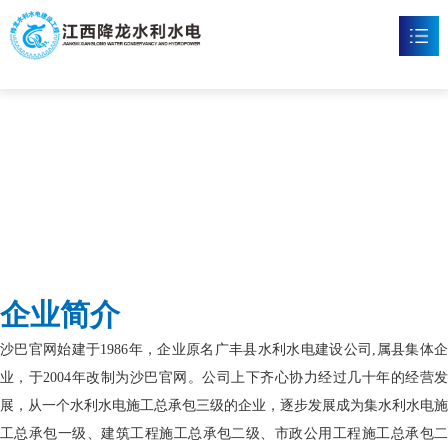
沙巴官网
首页
沙巴官方网站

新闻资讯

工程案例

企业文化

企业简介
沙巴官方网站

沙巴官网始建于1986年，企业原名广丰县水利水电建设公司,属县集体企
联系我们

业，于2004年改制为沙巴官网。公司上下齐心协力经过几十年的经营发
展，从一个水利水电施工总承包三级的企业，逐步发展成为集水利水电施
工总承包一级、建筑工程施工总承包二级、市政公用工程施工总承包二