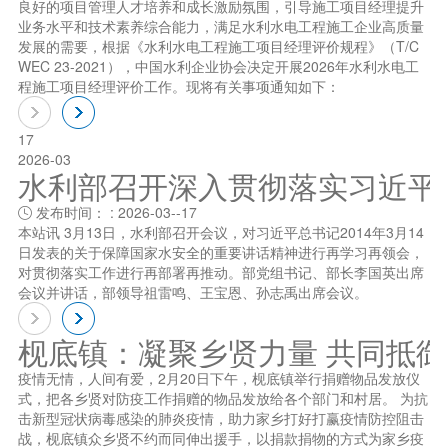
良好的项目管理人才培养和成长激励氛围，引导施工项目经理提升
业务水平和技术素养综合能力，满足水利水电工程施工企业高质量
发展的需要，根据《水利水电工程施工项目经理评价规程》（T/C
WEC 23-2021），中国水利企业协会决定开展2026年水利水电工
程施工项目经理评价工作。现将有关事项通知如下：
17
2026-03
水利部召开深入贯彻落实习近平总书
发布时间： : 2026-03--17

本站讯 3月13日，水利部召开会议，对习近平总书记2014年3月14
日发表的关于保障国家水安全的重要讲话精神进行再学习再领会，
对贯彻落实工作进行再部署再推动。部党组书记、部长李国英出席
会议并讲话，部领导祖雷鸣、王宝恩、孙志禹出席会议。
枧底镇：凝聚乡贤力量 共同抵
疫情无情，人间有爱，2月20日下午，枧底镇举行捐赠物品发放仪
式，把各乡贤对防疫工作捐赠的物品发放给各个部门和村居。 为抗
击新型冠状病毒感染的肺炎疫情，助力家乡打好打赢疫情防控阻击
战，枧底镇众乡贤不约而同伸出援手，以捐款捐物的方式为家乡疫