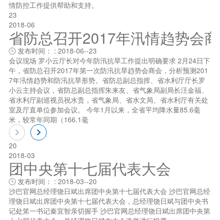
情防控工作提供帮助和支持。
23
2018-06
省防总召开2017年汛情趋势会
发布时间： : 2018-06--23

会议现场 罗小云厅长对今年防汛抗旱工作提出明确要求 2月24日下
午，省防总召开2017年第一次防汛抗旱趋势会商会，分析预测201
7年汛情趋势和防汛抗旱形势。省防总副总指挥、省水利厅厅长罗
小云主持会议，省防总副总指挥朱来友、省气象局副局长汪金福、
省水利厅副巡视员祝水贵，省气象局、省水文局、省水利厅有关处
室及厅直单位参加会议。 今年1月以来，全省平均降水量85.6毫
米，较常年同期（166.1毫
20
2018-03
团中央第十七届代表大会
发布时间： : 2018-03--20

沙巴官网总经理饶日斌出席团中央第十七届代表大会 沙巴官网总经
理饶日斌出席团中央第十七届代表大会，总经理饶日斌与团中央书
记处笫一书记秦宜智亲切握手 沙巴官网总经理饶日斌出席团中央第