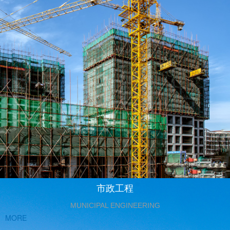
市政工程
MUNICIPAL ENGINEERING
MORE