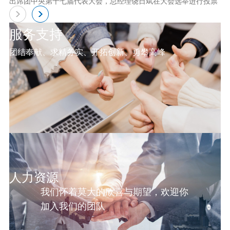
出席团中央第十七届代表大会，总经理饶日斌在大会选举进行投票
服务支持
团结奉献、求精务实、开拓创新、勇攀高峰
人力资源
我们怀着莫大的欣喜与期望，欢迎你
加入我们的团队