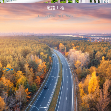
道路工程
ROAD ENGINEERING
MORE