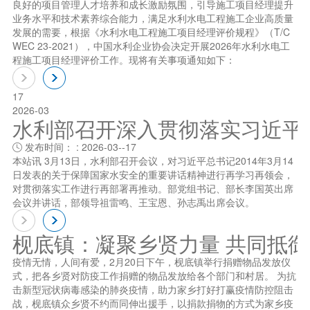
良好的项目管理人才培养和成长激励氛围，引导施工项目经理提升
业务水平和技术素养综合能力，满足水利水电工程施工企业高质量
发展的需要，根据《水利水电工程施工项目经理评价规程》（T/C
WEC 23-2021），中国水利企业协会决定开展2026年水利水电工
程施工项目经理评价工作。现将有关事项通知如下：
17
2026-03
水利部召开深入贯彻落实习近平总书
发布时间： : 2026-03--17

本站讯 3月13日，水利部召开会议，对习近平总书记2014年3月14
日发表的关于保障国家水安全的重要讲话精神进行再学习再领会，
对贯彻落实工作进行再部署再推动。部党组书记、部长李国英出席
会议并讲话，部领导祖雷鸣、王宝恩、孙志禹出席会议。
枧底镇：凝聚乡贤力量 共同抵
疫情无情，人间有爱，2月20日下午，枧底镇举行捐赠物品发放仪
式，把各乡贤对防疫工作捐赠的物品发放给各个部门和村居。 为抗
击新型冠状病毒感染的肺炎疫情，助力家乡打好打赢疫情防控阻击
战，枧底镇众乡贤不约而同伸出援手，以捐款捐物的方式为家乡疫