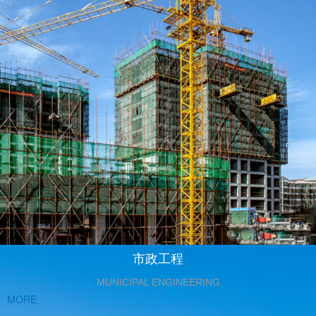
市政工程
MUNICIPAL ENGINEERING
MORE