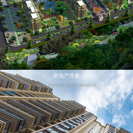
房地产开发
REAL ESTATE DEVELOPMENT
MORE