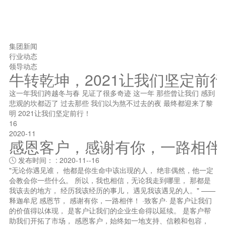
集团新闻
行业动态
领导动态
牛转乾坤，2021让我们坚定前
这一年我们跨越冬与春 见证了很多奇迹 这一年 那些曾让我们 感到
悲观的坎都迈了 过去那些 我们以为熬不过去的夜 最终都迎来了黎
明 2021让我们坚定前行！
16
2020-11
感恩客户，感谢有你，一路相伴
发布时间： : 2020-11--16

"无论你遇见谁， 他都是你生命中该出现的人， 绝非偶然，他一定
会教会你一些什么。 所以，我也相信，无论我走到哪里， 那都是
我该去的地方， 经历我该经历的事儿， 遇见我该遇见的人。" ——
释迦牟尼 感恩节， 感谢有你，一路相伴！ ·致客户· 是客户让我们
的价值得以体现， 是客户让我们的企业生命得以延续。 是客户帮
助我们开拓了市场， 感恩客户，始终如一地支持、信赖和包容，