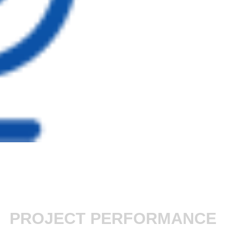
PROJECT PERFORMANCE