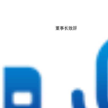
董事长致辞