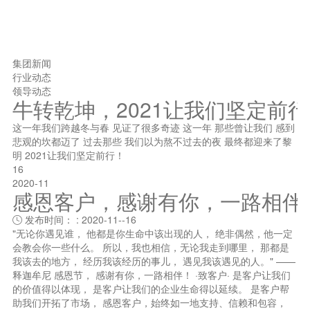
集团新闻
行业动态
领导动态
牛转乾坤，2021让我们坚定前
这一年我们跨越冬与春 见证了很多奇迹 这一年 那些曾让我们 感到
悲观的坎都迈了 过去那些 我们以为熬不过去的夜 最终都迎来了黎
明 2021让我们坚定前行！
16
2020-11
感恩客户，感谢有你，一路相伴
发布时间： : 2020-11--16

"无论你遇见谁， 他都是你生命中该出现的人， 绝非偶然，他一定
会教会你一些什么。 所以，我也相信，无论我走到哪里， 那都是
我该去的地方， 经历我该经历的事儿， 遇见我该遇见的人。" ——
释迦牟尼 感恩节， 感谢有你，一路相伴！ ·致客户· 是客户让我们
的价值得以体现， 是客户让我们的企业生命得以延续。 是客户帮
助我们开拓了市场， 感恩客户，始终如一地支持、信赖和包容，