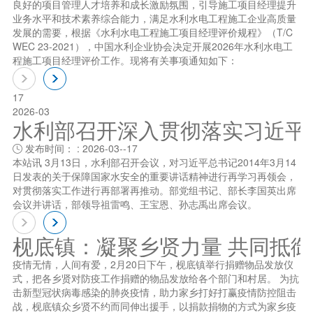
良好的项目管理人才培养和成长激励氛围，引导施工项目经理提升
业务水平和技术素养综合能力，满足水利水电工程施工企业高质量
发展的需要，根据《水利水电工程施工项目经理评价规程》（T/C
WEC 23-2021），中国水利企业协会决定开展2026年水利水电工
程施工项目经理评价工作。现将有关事项通知如下：
17
2026-03
水利部召开深入贯彻落实习近平总书
发布时间： : 2026-03--17

本站讯 3月13日，水利部召开会议，对习近平总书记2014年3月14
日发表的关于保障国家水安全的重要讲话精神进行再学习再领会，
对贯彻落实工作进行再部署再推动。部党组书记、部长李国英出席
会议并讲话，部领导祖雷鸣、王宝恩、孙志禹出席会议。
枧底镇：凝聚乡贤力量 共同抵
疫情无情，人间有爱，2月20日下午，枧底镇举行捐赠物品发放仪
式，把各乡贤对防疫工作捐赠的物品发放给各个部门和村居。 为抗
击新型冠状病毒感染的肺炎疫情，助力家乡打好打赢疫情防控阻击
战，枧底镇众乡贤不约而同伸出援手，以捐款捐物的方式为家乡疫