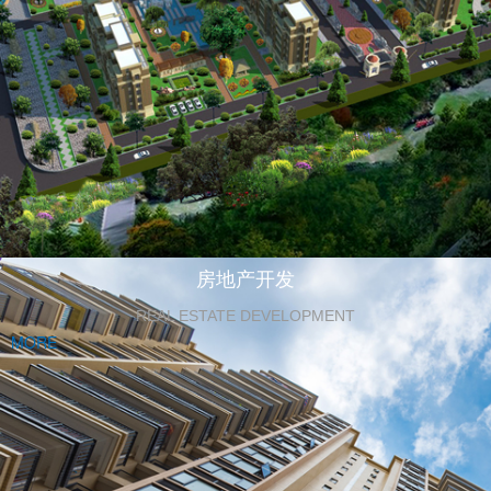
房地产开发
REAL ESTATE DEVELOPMENT
MORE