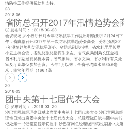
情防控工作提供帮助和支持。
23
2018-06
省防总召开2017年汛情趋势会
发布时间： : 2018-06--23

会议现场 罗小云厅长对今年防汛抗旱工作提出明确要求 2月24日下
午，省防总召开2017年第一次防汛抗旱趋势会商会，分析预测201
7年汛情趋势和防汛抗旱形势。省防总副总指挥、省水利厅厅长罗
小云主持会议，省防总副总指挥朱来友、省气象局副局长汪金福、
省水利厅副巡视员祝水贵，省气象局、省水文局、省水利厅有关处
室及厅直单位参加会议。 今年1月以来，全省平均降水量85.6毫
米，较常年同期（166.1毫
20
2018-03
团中央第十七届代表大会
发布时间： : 2018-03--20

沙巴官网总经理饶日斌出席团中央第十七届代表大会 沙巴官网总经
理饶日斌出席团中央第十七届代表大会，总经理饶日斌与团中央书
记处笫一书记秦宜智亲切握手 沙巴官网总经理饶日斌出席团中央第