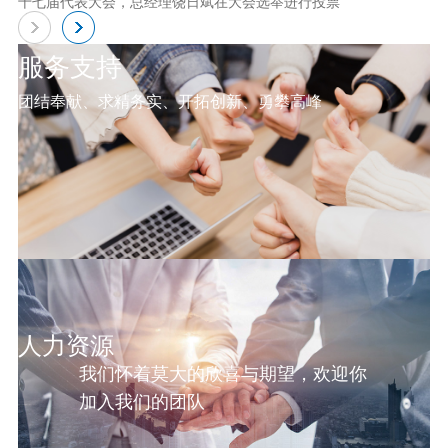
十七届代表大会，总经理饶日斌在大会选举进行投票
服务支持
团结奉献、求精务实、开拓创新、勇攀高峰
人力资源
我们怀着莫大的欣喜与期望，欢迎你
加入我们的团队