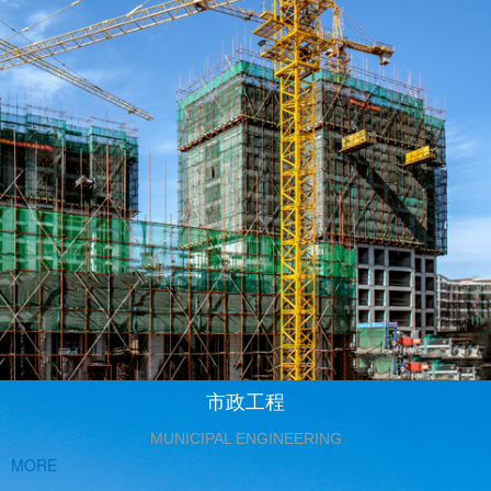
市政工程
MUNICIPAL ENGINEERING
MORE