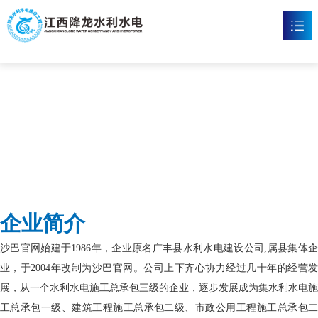
沙巴官网
首页
沙巴官方网站

新闻资讯

工程案例

企业文化

企业简介
沙巴官方网站

沙巴官网始建于1986年，企业原名广丰县水利水电建设公司,属县集体企
联系我们

业，于2004年改制为沙巴官网。公司上下齐心协力经过几十年的经营发
展，从一个水利水电施工总承包三级的企业，逐步发展成为集水利水电施
工总承包一级、建筑工程施工总承包二级、市政公用工程施工总承包二