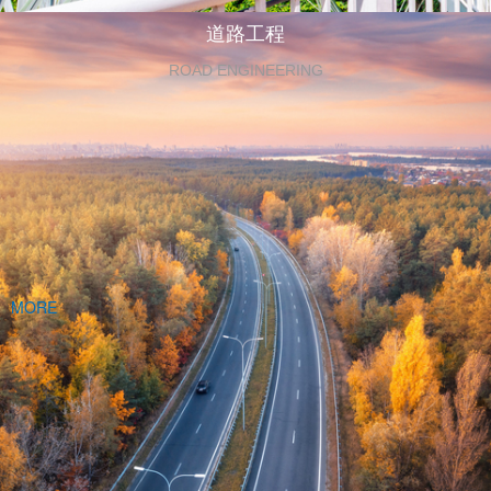
道路工程
ROAD ENGINEERING
MORE