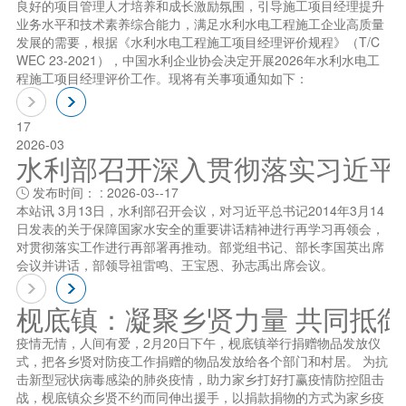
良好的项目管理人才培养和成长激励氛围，引导施工项目经理提升
业务水平和技术素养综合能力，满足水利水电工程施工企业高质量
发展的需要，根据《水利水电工程施工项目经理评价规程》（T/C
WEC 23-2021），中国水利企业协会决定开展2026年水利水电工
程施工项目经理评价工作。现将有关事项通知如下：
17
2026-03
水利部召开深入贯彻落实习近平总书
发布时间： : 2026-03--17

本站讯 3月13日，水利部召开会议，对习近平总书记2014年3月14
日发表的关于保障国家水安全的重要讲话精神进行再学习再领会，
对贯彻落实工作进行再部署再推动。部党组书记、部长李国英出席
会议并讲话，部领导祖雷鸣、王宝恩、孙志禹出席会议。
枧底镇：凝聚乡贤力量 共同抵
疫情无情，人间有爱，2月20日下午，枧底镇举行捐赠物品发放仪
式，把各乡贤对防疫工作捐赠的物品发放给各个部门和村居。 为抗
击新型冠状病毒感染的肺炎疫情，助力家乡打好打赢疫情防控阻击
战，枧底镇众乡贤不约而同伸出援手，以捐款捐物的方式为家乡疫