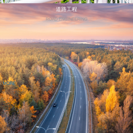
道路工程
ROAD ENGINEERING
MORE