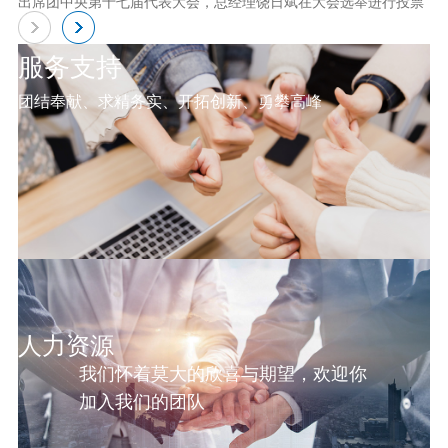
出席团中央第十七届代表大会，总经理饶日斌在大会选举进行投票
服务支持
团结奉献、求精务实、开拓创新、勇攀高峰
人力资源
我们怀着莫大的欣喜与期望，欢迎你
加入我们的团队