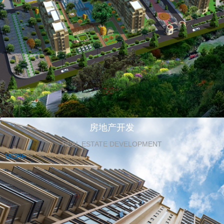
房地产开发
REAL ESTATE DEVELOPMENT
MORE