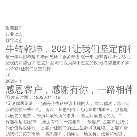
集团新闻
行业动态
领导动态
牛转乾坤，2021让我们坚定前
这一年我们跨越冬与春 见证了很多奇迹 这一年 那些曾让我们 感到
悲观的坎都迈了 过去那些 我们以为熬不过去的夜 最终都迎来了黎
明 2021让我们坚定前行！
16
2020-11
感恩客户，感谢有你，一路相伴
发布时间： : 2020-11--16

"无论你遇见谁， 他都是你生命中该出现的人， 绝非偶然，他一定
会教会你一些什么。 所以，我也相信，无论我走到哪里， 那都是
我该去的地方， 经历我该经历的事儿， 遇见我该遇见的人。" ——
释迦牟尼 感恩节， 感谢有你，一路相伴！ ·致客户· 是客户让我们
的价值得以体现， 是客户让我们的企业生命得以延续。 是客户帮
助我们开拓了市场， 感恩客户，始终如一地支持、信赖和包容，