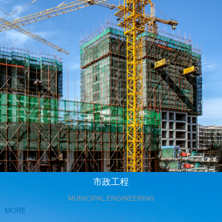
市政工程
MUNICIPAL ENGINEERING
MORE