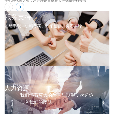
十七届代表大会，总经理饶日斌在大会选举进行投票
服务支持
团结奉献、求精务实、开拓创新、勇攀高峰
人力资源
我们怀着莫大的欣喜与期望，欢迎你
加入我们的团队