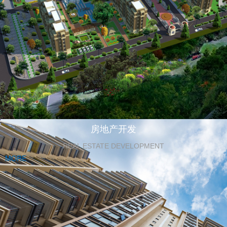
房地产开发
REAL ESTATE DEVELOPMENT
MORE