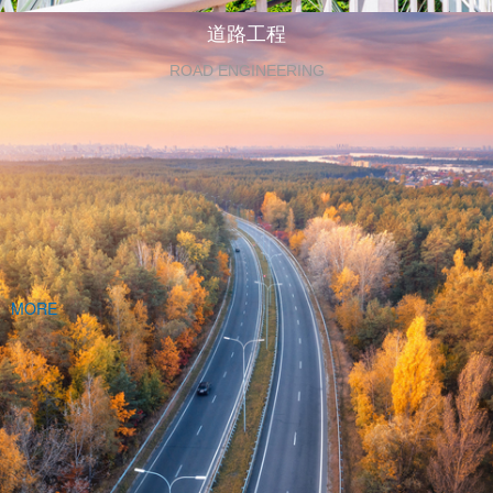
道路工程
ROAD ENGINEERING
MORE