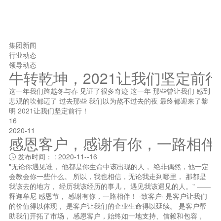
集团新闻
行业动态
领导动态
牛转乾坤，2021让我们坚定前
这一年我们跨越冬与春 见证了很多奇迹 这一年 那些曾让我们 感到
悲观的坎都迈了 过去那些 我们以为熬不过去的夜 最终都迎来了黎
明 2021让我们坚定前行！
16
2020-11
感恩客户，感谢有你，一路相伴
发布时间： : 2020-11--16

"无论你遇见谁， 他都是你生命中该出现的人， 绝非偶然，他一定
会教会你一些什么。 所以，我也相信，无论我走到哪里， 那都是
我该去的地方， 经历我该经历的事儿， 遇见我该遇见的人。" ——
释迦牟尼 感恩节， 感谢有你，一路相伴！ ·致客户· 是客户让我们
的价值得以体现， 是客户让我们的企业生命得以延续。 是客户帮
助我们开拓了市场， 感恩客户，始终如一地支持、信赖和包容，