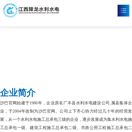
沙巴官网
首页
沙巴官方网站

新闻资讯

工程案例

企业文化

企业简介
沙巴官方网站

沙巴官网始建于1986年，企业原名广丰县水利水电建设公司,属县集体企
联系我们

业，于2004年改制为沙巴官网。公司上下齐心协力经过几十年的经营发
展，从一个水利水电施工总承包三级的企业，逐步发展成为集水利水电施
工总承包一级、建筑工程施工总承包二级、市政公用工程施工总承包二