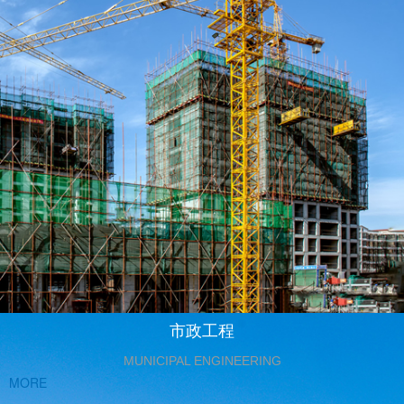
市政工程
MUNICIPAL ENGINEERING
MORE