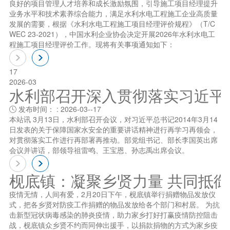
良好的项目管理人才培养和成长激励氛围，引导施工项目经理提升
业务水平和技术素养综合能力，满足水利水电工程施工企业高质量
发展的需要，根据《水利水电工程施工项目经理评价规程》（T/C
WEC 23-2021），中国水利企业协会决定开展2026年水利水电工
程施工项目经理评价工作。现将有关事项通知如下：
17
2026-03
水利部召开深入贯彻落实习近平总书
发布时间： : 2026-03--17

本站讯 3月13日，水利部召开会议，对习近平总书记2014年3月14
日发表的关于保障国家水安全的重要讲话精神进行再学习再领会，
对贯彻落实工作进行再部署再推动。部党组书记、部长李国英出席
会议并讲话，部领导祖雷鸣、王宝恩、孙志禹出席会议。
枧底镇：凝聚乡贤力量 共同抵
疫情无情，人间有爱，2月20日下午，枧底镇举行捐赠物品发放仪
式，把各乡贤对防疫工作捐赠的物品发放给各个部门和村居。 为抗
击新型冠状病毒感染的肺炎疫情，助力家乡打好打赢疫情防控阻击
战，枧底镇众乡贤不约而同伸出援手，以捐款捐物的方式为家乡疫