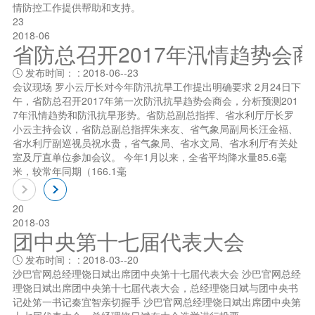
情防控工作提供帮助和支持。
23
2018-06
省防总召开2017年汛情趋势会
发布时间： : 2018-06--23

会议现场 罗小云厅长对今年防汛抗旱工作提出明确要求 2月24日下
午，省防总召开2017年第一次防汛抗旱趋势会商会，分析预测201
7年汛情趋势和防汛抗旱形势。省防总副总指挥、省水利厅厅长罗
小云主持会议，省防总副总指挥朱来友、省气象局副局长汪金福、
省水利厅副巡视员祝水贵，省气象局、省水文局、省水利厅有关处
室及厅直单位参加会议。 今年1月以来，全省平均降水量85.6毫
米，较常年同期（166.1毫
20
2018-03
团中央第十七届代表大会
发布时间： : 2018-03--20

沙巴官网总经理饶日斌出席团中央第十七届代表大会 沙巴官网总经
理饶日斌出席团中央第十七届代表大会，总经理饶日斌与团中央书
记处笫一书记秦宜智亲切握手 沙巴官网总经理饶日斌出席团中央第