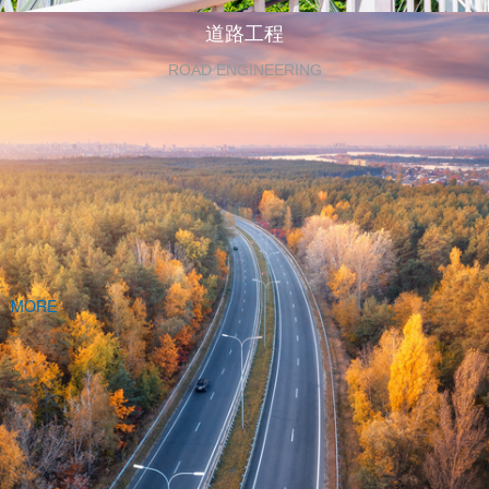
道路工程
ROAD ENGINEERING
MORE