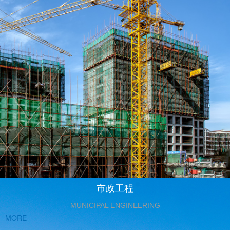
市政工程
MUNICIPAL ENGINEERING
MORE