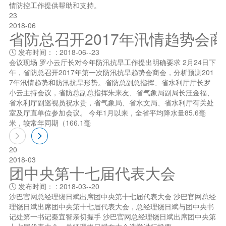
情防控工作提供帮助和支持。
23
2018-06
省防总召开2017年汛情趋势会
发布时间： : 2018-06--23

会议现场 罗小云厅长对今年防汛抗旱工作提出明确要求 2月24日下
午，省防总召开2017年第一次防汛抗旱趋势会商会，分析预测201
7年汛情趋势和防汛抗旱形势。省防总副总指挥、省水利厅厅长罗
小云主持会议，省防总副总指挥朱来友、省气象局副局长汪金福、
省水利厅副巡视员祝水贵，省气象局、省水文局、省水利厅有关处
室及厅直单位参加会议。 今年1月以来，全省平均降水量85.6毫
米，较常年同期（166.1毫
20
2018-03
团中央第十七届代表大会
发布时间： : 2018-03--20

沙巴官网总经理饶日斌出席团中央第十七届代表大会 沙巴官网总经
理饶日斌出席团中央第十七届代表大会，总经理饶日斌与团中央书
记处笫一书记秦宜智亲切握手 沙巴官网总经理饶日斌出席团中央第