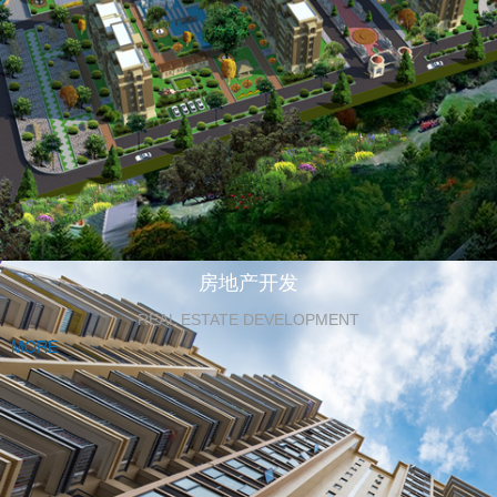
房地产开发
REAL ESTATE DEVELOPMENT
MORE