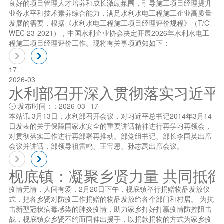
良好的项目管理人才培养和成长激励氛围，引导施工项目经理提升
业务水平和技术素养综合能力，满足水利水电工程施工企业高质量
发展的需要，根据《水利水电工程施工项目经理评价规程》（T/C
WEC 23-2021），中国水利企业协会决定开展2026年水利水电工
程施工项目经理评价工作。现将有关事项通知如下：
17
2026-03
水利部召开深入贯彻落实习近平总书
发布时间： : 2026-03--17

本站讯 3月13日，水利部召开会议，对习近平总书记2014年3月14
日发表的关于保障国家水安全的重要讲话精神进行再学习再领会，
对贯彻落实工作进行再部署再推动。部党组书记、部长李国英出席
会议并讲话，部领导祖雷鸣、王宝恩、孙志禹出席会议。
枧底镇：凝聚乡贤力量 共同抵
疫情无情，人间有爱，2月20日下午，枧底镇举行捐赠物品发放仪
式，把各乡贤对防疫工作捐赠的物品发放给各个部门和村居。 为抗
击新型冠状病毒感染的肺炎疫情，助力家乡打好打赢疫情防控阻击
战，枧底镇众乡贤不约而同伸出援手，以捐款捐物的方式为家乡疫