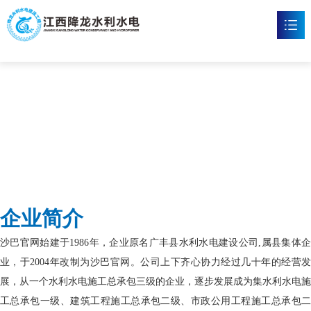
沙巴官网
首页
沙巴官方网站

新闻资讯

工程案例

企业文化

企业简介
沙巴官方网站

沙巴官网始建于1986年，企业原名广丰县水利水电建设公司,属县集体企
联系我们

业，于2004年改制为沙巴官网。公司上下齐心协力经过几十年的经营发
展，从一个水利水电施工总承包三级的企业，逐步发展成为集水利水电施
工总承包一级、建筑工程施工总承包二级、市政公用工程施工总承包二