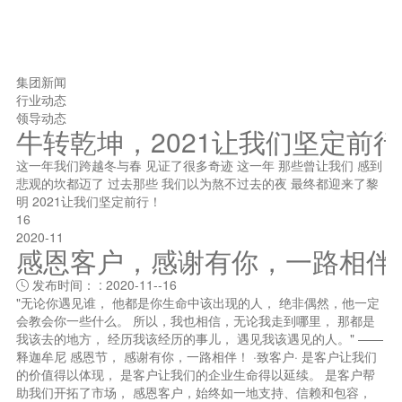
集团新闻
行业动态
领导动态
牛转乾坤，2021让我们坚定前
这一年我们跨越冬与春 见证了很多奇迹 这一年 那些曾让我们 感到
悲观的坎都迈了 过去那些 我们以为熬不过去的夜 最终都迎来了黎
明 2021让我们坚定前行！
16
2020-11
感恩客户，感谢有你，一路相伴
发布时间： : 2020-11--16

"无论你遇见谁， 他都是你生命中该出现的人， 绝非偶然，他一定
会教会你一些什么。 所以，我也相信，无论我走到哪里， 那都是
我该去的地方， 经历我该经历的事儿， 遇见我该遇见的人。" ——
释迦牟尼 感恩节， 感谢有你，一路相伴！ ·致客户· 是客户让我们
的价值得以体现， 是客户让我们的企业生命得以延续。 是客户帮
助我们开拓了市场， 感恩客户，始终如一地支持、信赖和包容，