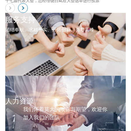
十七届代表大会，总经理饶日斌在大会选举进行投票
服务支持
团结奉献、求精务实、开拓创新、勇攀高峰
人力资源
我们怀着莫大的欣喜与期望，欢迎你
加入我们的团队