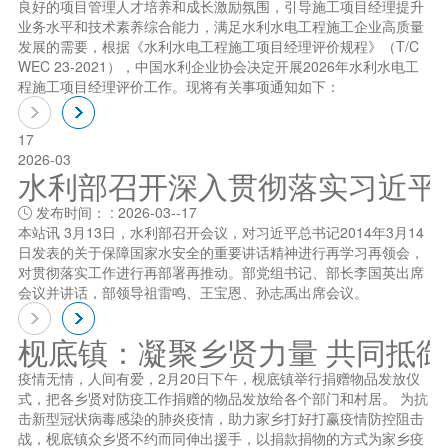
良好的项目管理人才培养和成长激励氛围，引导施工项目经理提升
业务水平和技术素养综合能力，满足水利水电工程施工企业高质量
发展的需要，根据《水利水电工程施工项目经理评价规程》（T/C
WEC 23-2021），中国水利企业协会决定开展2026年水利水电工
程施工项目经理评价工作。现将有关事项通知如下：
17
2026-03
水利部召开深入贯彻落实习近平总书
发布时间： : 2026-03--17

本站讯 3月13日，水利部召开会议，对习近平总书记2014年3月14
日发表的关于保障国家水安全的重要讲话精神进行再学习再领会，
对贯彻落实工作进行再部署再推动。部党组书记、部长李国英出席
会议并讲话，部领导祖雷鸣、王宝恩、孙志禹出席会议。
枧底镇：凝聚乡贤力量 共同抵
疫情无情，人间有爱，2月20日下午，枧底镇举行捐赠物品发放仪
式，把各乡贤对防疫工作捐赠的物品发放给各个部门和村居。 为抗
击新型冠状病毒感染的肺炎疫情，助力家乡打好打赢疫情防控阻击
战，枧底镇众乡贤不约而同伸出援手，以捐款捐物的方式为家乡疫