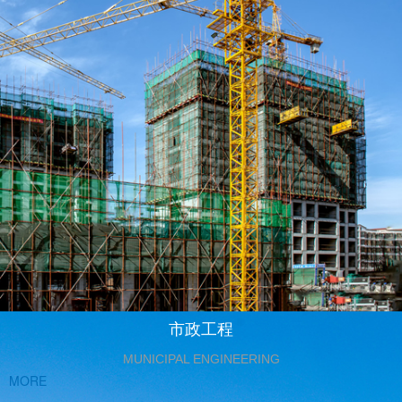
市政工程
MUNICIPAL ENGINEERING
MORE