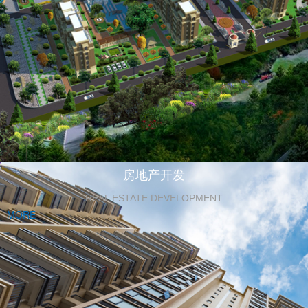
房地产开发
REAL ESTATE DEVELOPMENT
MORE