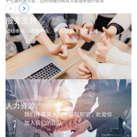
十七届代表大会，总经理饶日斌在大会选举进行投票
服务支持
团结奉献、求精务实、开拓创新、勇攀高峰
人力资源
我们怀着莫大的欣喜与期望，欢迎你
加入我们的团队