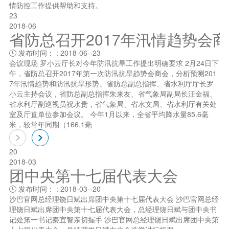
情防控工作提供帮助和支持。
23
2018-06
省防总召开2017年汛情趋势会
发布时间： : 2018-06--23

会议现场 罗小云厅长对今年防汛抗旱工作提出明确要求 2月24日下
午，省防总召开2017年第一次防汛抗旱趋势会商会，分析预测201
7年汛情趋势和防汛抗旱形势。省防总副总指挥、省水利厅厅长罗
小云主持会议，省防总副总指挥朱来友、省气象局副局长汪金福、
省水利厅副巡视员祝水贵，省气象局、省水文局、省水利厅有关处
室及厅直单位参加会议。 今年1月以来，全省平均降水量85.6毫
米，较常年同期（166.1毫
20
2018-03
团中央第十七届代表大会
发布时间： : 2018-03--20

沙巴官网总经理饶日斌出席团中央第十七届代表大会 沙巴官网总经
理饶日斌出席团中央第十七届代表大会，总经理饶日斌与团中央书
记处笫一书记秦宜智亲切握手 沙巴官网总经理饶日斌出席团中央第