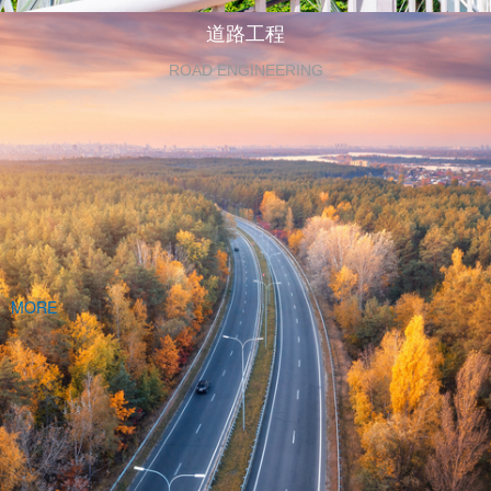
道路工程
ROAD ENGINEERING
MORE