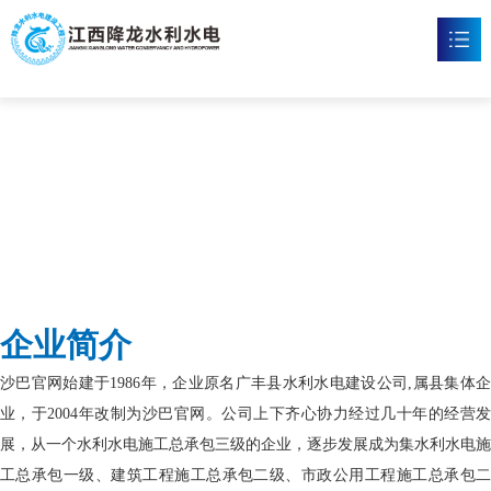
沙巴官网
首页
沙巴官方网站

新闻资讯

工程案例

企业文化

企业简介
沙巴官网

沙巴官网始建于1986年，企业原名广丰县水利水电建设公司,属县集体企
联系我们

业，于2004年改制为沙巴官网。公司上下齐心协力经过几十年的经营发
展，从一个水利水电施工总承包三级的企业，逐步发展成为集水利水电施
工总承包一级、建筑工程施工总承包二级、市政公用工程施工总承包二