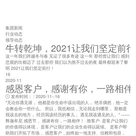
集团新闻
行业动态
领导动态
牛转乾坤，2021让我们坚定前
这一年我们跨越冬与春 见证了很多奇迹 这一年 那些曾让我们 感到
悲观的坎都迈了 过去那些 我们以为熬不过去的夜 最终都迎来了黎
明 2021让我们坚定前行！
16
2020-11
感恩客户，感谢有你，一路相伴
发布时间： : 2020-11--16

"无论你遇见谁， 他都是你生命中该出现的人， 绝非偶然，他一定
会教会你一些什么。 所以，我也相信，无论我走到哪里， 那都是
我该去的地方， 经历我该经历的事儿， 遇见我该遇见的人。" ——
释迦牟尼 感恩节， 感谢有你，一路相伴！ ·致客户· 是客户让我们
的价值得以体现， 是客户让我们的企业生命得以延续。 是客户帮
助我们开拓了市场， 感恩客户，始终如一地支持、信赖和包容，