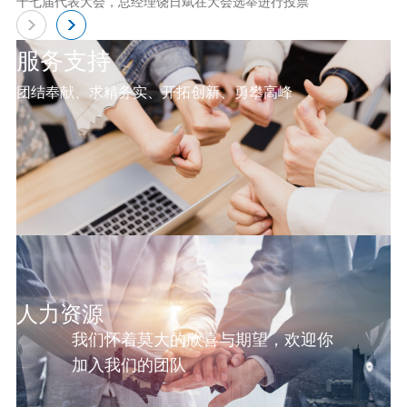
十七届代表大会，总经理饶日斌在大会选举进行投票
服务支持
团结奉献、求精务实、开拓创新、勇攀高峰
人力资源
我们怀着莫大的欣喜与期望，欢迎你
加入我们的团队