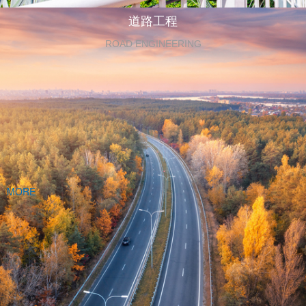
道路工程
ROAD ENGINEERING
MORE