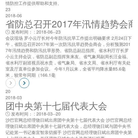
情防控工作提供帮助和支持。
23
2018-06
省防总召开2017年汛情趋势会
发布时间： : 2018-06--23

会议现场 罗小云厅长对今年防汛抗旱工作提出明确要求 2月24日下
午，省防总召开2017年第一次防汛抗旱趋势会商会，分析预测201
7年汛情趋势和防汛抗旱形势。省防总副总指挥、省水利厅厅长罗
小云主持会议，省防总副总指挥朱来友、省气象局副局长汪金福、
省水利厅副巡视员祝水贵，省气象局、省水文局、省水利厅有关处
室及厅直单位参加会议。 今年1月以来，全省平均降水量85.6毫
米，较常年同期（166.1毫
20
2018-03
团中央第十七届代表大会
发布时间： : 2018-03--20

沙巴官网总经理饶日斌出席团中央第十七届代表大会 沙巴官网总经
理饶日斌出席团中央第十七届代表大会，总经理饶日斌与团中央书
记处笫一书记秦宜智亲切握手 沙巴官网总经理饶日斌出席团中央第