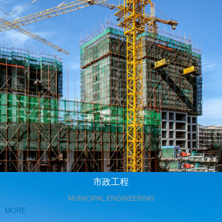
市政工程
MUNICIPAL ENGINEERING
MORE