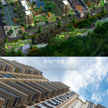
房地产开发
REAL ESTATE DEVELOPMENT
MORE