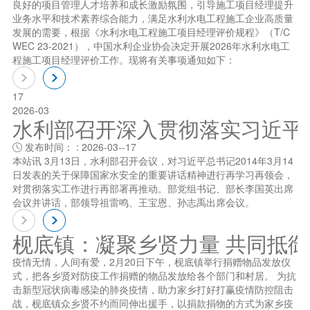
良好的项目管理人才培养和成长激励氛围，引导施工项目经理提升
业务水平和技术素养综合能力，满足水利水电工程施工企业高质量
发展的需要，根据《水利水电工程施工项目经理评价规程》（T/C
WEC 23-2021），中国水利企业协会决定开展2026年水利水电工
程施工项目经理评价工作。现将有关事项通知如下：
17
2026-03
水利部召开深入贯彻落实习近平总书
发布时间： : 2026-03--17

本站讯 3月13日，水利部召开会议，对习近平总书记2014年3月14
日发表的关于保障国家水安全的重要讲话精神进行再学习再领会，
对贯彻落实工作进行再部署再推动。部党组书记、部长李国英出席
会议并讲话，部领导祖雷鸣、王宝恩、孙志禹出席会议。
枧底镇：凝聚乡贤力量 共同抵
疫情无情，人间有爱，2月20日下午，枧底镇举行捐赠物品发放仪
式，把各乡贤对防疫工作捐赠的物品发放给各个部门和村居。 为抗
击新型冠状病毒感染的肺炎疫情，助力家乡打好打赢疫情防控阻击
战，枧底镇众乡贤不约而同伸出援手，以捐款捐物的方式为家乡疫