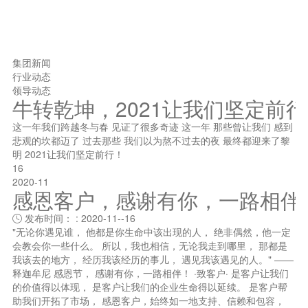
集团新闻
行业动态
领导动态
牛转乾坤，2021让我们坚定前
这一年我们跨越冬与春 见证了很多奇迹 这一年 那些曾让我们 感到
悲观的坎都迈了 过去那些 我们以为熬不过去的夜 最终都迎来了黎
明 2021让我们坚定前行！
16
2020-11
感恩客户，感谢有你，一路相伴
发布时间： : 2020-11--16

"无论你遇见谁， 他都是你生命中该出现的人， 绝非偶然，他一定
会教会你一些什么。 所以，我也相信，无论我走到哪里， 那都是
我该去的地方， 经历我该经历的事儿， 遇见我该遇见的人。" ——
释迦牟尼 感恩节， 感谢有你，一路相伴！ ·致客户· 是客户让我们
的价值得以体现， 是客户让我们的企业生命得以延续。 是客户帮
助我们开拓了市场， 感恩客户，始终如一地支持、信赖和包容，