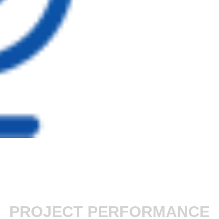
PROJECT PERFORMANCE