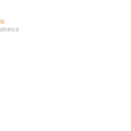
位
强民营企业