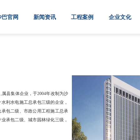
沙巴官网
新闻资讯
工程案例
企业文化
,属县集体企业，于2004年改制为沙
个水利水电施工总承包三级的企业，
总承包二级、市政公用工程施工总承
专业承包二级、城市园林绿化三级，