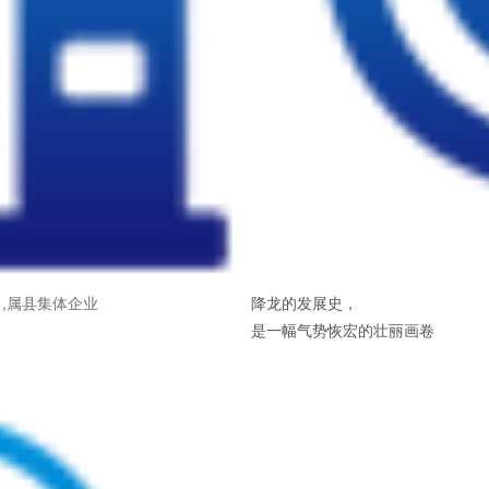
,属县集体企业
降龙的发展史，
是一幅气势恢宏的壮丽画卷