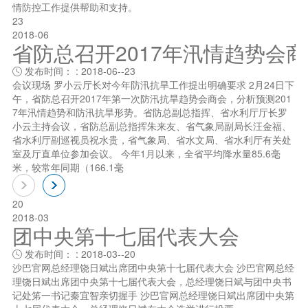
情防控工作提供帮助和支持。
23
2018-06
省防总召开2017年汛情趋势会
发布时间： : 2018-06--23

会议现场 罗小云厅长对今年防汛抗旱工作提出明确要求 2月24日下
午，省防总召开2017年第一次防汛抗旱趋势会商会，分析预测201
7年汛情趋势和防汛抗旱形势。省防总副总指挥、省水利厅厅长罗
小云主持会议，省防总副总指挥朱来友、省气象局副局长汪金福、
省水利厅副巡视员祝水贵，省气象局、省水文局、省水利厅有关处
室及厅直单位参加会议。 今年1月以来，全省平均降水量85.6毫
米，较常年同期（166.1毫
20
2018-03
团中央第十七届代表大会
发布时间： : 2018-03--20

沙巴官网总经理饶日斌出席团中央第十七届代表大会 沙巴官网总经
理饶日斌出席团中央第十七届代表大会，总经理饶日斌与团中央书
记处笫一书记秦宜智亲切握手 沙巴官网总经理饶日斌出席团中央第