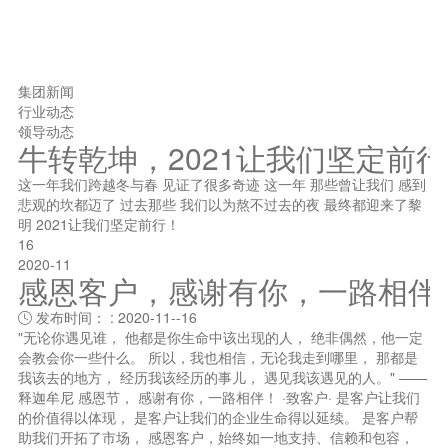
集团新闻
行业动态
领导动态
牛转乾坤，2021让我们坚定前
这一年我们跨越冬与春 见证了很多奇迹 这一年 那些曾让我们 感到
悲观的坎都迈了 过去那些 我们以为熬不过去的夜 最终都迎来了黎
明 2021让我们坚定前行！
16
2020-11
感恩客户，感谢有你，一路相伴
发布时间： : 2020-11--16

"无论你遇见谁， 他都是你生命中该出现的人， 绝非偶然，他一定
会教会你一些什么。 所以，我也相信，无论我走到哪里， 那都是
我该去的地方， 经历我该经历的事儿， 遇见我该遇见的人。" ——
释迦牟尼 感恩节， 感谢有你，一路相伴！ ·致客户· 是客户让我们
的价值得以体现， 是客户让我们的企业生命得以延续。 是客户帮
助我们开拓了市场， 感恩客户，始终如一地支持、信赖和包容，