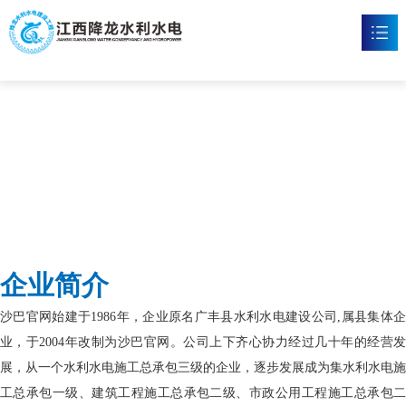
沙巴官网
首页
沙巴官方网站

新闻资讯

工程案例

企业文化

企业简介
沙巴官方网站

沙巴官网始建于1986年，企业原名广丰县水利水电建设公司,属县集体企
联系我们

业，于2004年改制为沙巴官网。公司上下齐心协力经过几十年的经营发
展，从一个水利水电施工总承包三级的企业，逐步发展成为集水利水电施
工总承包一级、建筑工程施工总承包二级、市政公用工程施工总承包二