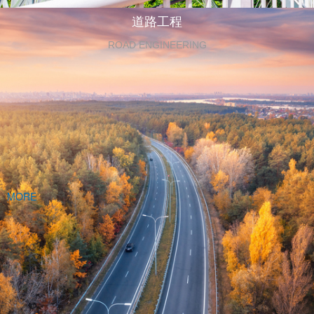
道路工程
ROAD ENGINEERING
MORE