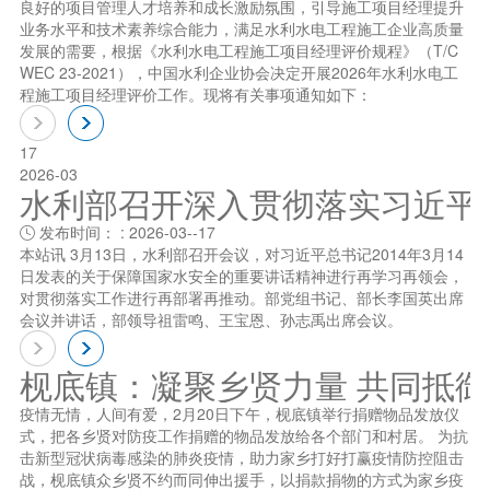
良好的项目管理人才培养和成长激励氛围，引导施工项目经理提升
业务水平和技术素养综合能力，满足水利水电工程施工企业高质量
发展的需要，根据《水利水电工程施工项目经理评价规程》（T/C
WEC 23-2021），中国水利企业协会决定开展2026年水利水电工
程施工项目经理评价工作。现将有关事项通知如下：
17
2026-03
水利部召开深入贯彻落实习近平总书
发布时间： : 2026-03--17

本站讯 3月13日，水利部召开会议，对习近平总书记2014年3月14
日发表的关于保障国家水安全的重要讲话精神进行再学习再领会，
对贯彻落实工作进行再部署再推动。部党组书记、部长李国英出席
会议并讲话，部领导祖雷鸣、王宝恩、孙志禹出席会议。
枧底镇：凝聚乡贤力量 共同抵
疫情无情，人间有爱，2月20日下午，枧底镇举行捐赠物品发放仪
式，把各乡贤对防疫工作捐赠的物品发放给各个部门和村居。 为抗
击新型冠状病毒感染的肺炎疫情，助力家乡打好打赢疫情防控阻击
战，枧底镇众乡贤不约而同伸出援手，以捐款捐物的方式为家乡疫