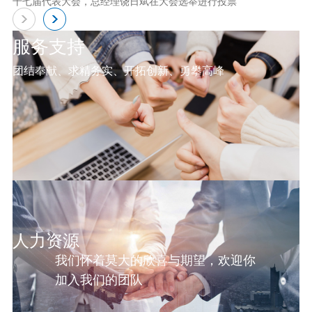
十七届代表大会，总经理饶日斌在大会选举进行投票
服务支持
团结奉献、求精务实、开拓创新、勇攀高峰
人力资源
我们怀着莫大的欣喜与期望，欢迎你
加入我们的团队