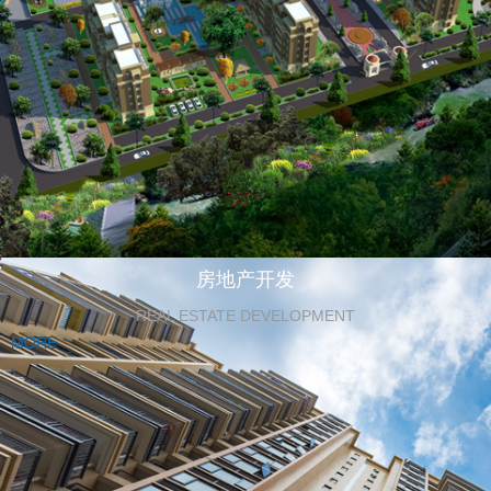
房地产开发
REAL ESTATE DEVELOPMENT
MORE