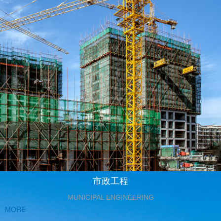
市政工程
MUNICIPAL ENGINEERING
MORE