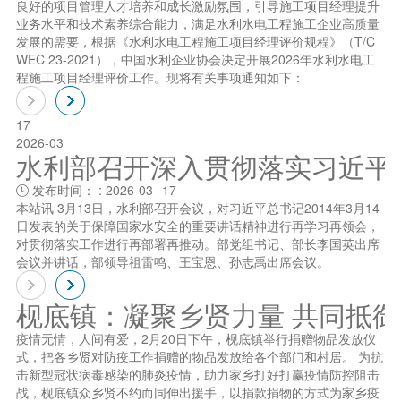
良好的项目管理人才培养和成长激励氛围，引导施工项目经理提升
业务水平和技术素养综合能力，满足水利水电工程施工企业高质量
发展的需要，根据《水利水电工程施工项目经理评价规程》（T/C
WEC 23-2021），中国水利企业协会决定开展2026年水利水电工
程施工项目经理评价工作。现将有关事项通知如下：
17
2026-03
水利部召开深入贯彻落实习近平总书
发布时间： : 2026-03--17

本站讯 3月13日，水利部召开会议，对习近平总书记2014年3月14
日发表的关于保障国家水安全的重要讲话精神进行再学习再领会，
对贯彻落实工作进行再部署再推动。部党组书记、部长李国英出席
会议并讲话，部领导祖雷鸣、王宝恩、孙志禹出席会议。
枧底镇：凝聚乡贤力量 共同抵
疫情无情，人间有爱，2月20日下午，枧底镇举行捐赠物品发放仪
式，把各乡贤对防疫工作捐赠的物品发放给各个部门和村居。 为抗
击新型冠状病毒感染的肺炎疫情，助力家乡打好打赢疫情防控阻击
战，枧底镇众乡贤不约而同伸出援手，以捐款捐物的方式为家乡疫