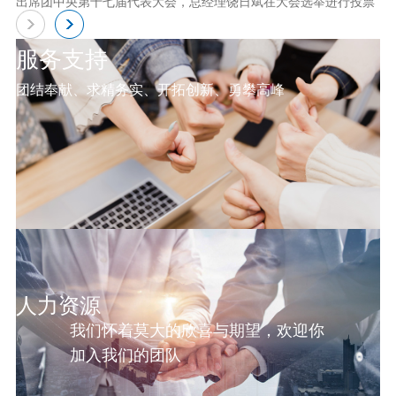
出席团中央第十七届代表大会，总经理饶日斌在大会选举进行投票
服务支持
团结奉献、求精务实、开拓创新、勇攀高峰
人力资源
我们怀着莫大的欣喜与期望，欢迎你
加入我们的团队