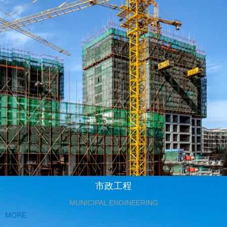
市政工程
MUNICIPAL ENGINEERING
MORE