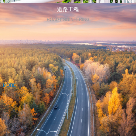
道路工程
ROAD ENGINEERING
MORE