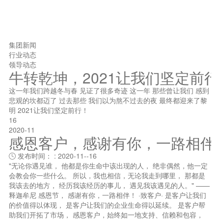
集团新闻
行业动态
领导动态
牛转乾坤，2021让我们坚定前
这一年我们跨越冬与春 见证了很多奇迹 这一年 那些曾让我们 感到
悲观的坎都迈了 过去那些 我们以为熬不过去的夜 最终都迎来了黎
明 2021让我们坚定前行！
16
2020-11
感恩客户，感谢有你，一路相伴
发布时间： : 2020-11--16

"无论你遇见谁， 他都是你生命中该出现的人， 绝非偶然，他一定
会教会你一些什么。 所以，我也相信，无论我走到哪里， 那都是
我该去的地方， 经历我该经历的事儿， 遇见我该遇见的人。" ——
释迦牟尼 感恩节， 感谢有你，一路相伴！ ·致客户· 是客户让我们
的价值得以体现， 是客户让我们的企业生命得以延续。 是客户帮
助我们开拓了市场， 感恩客户，始终如一地支持、信赖和包容，