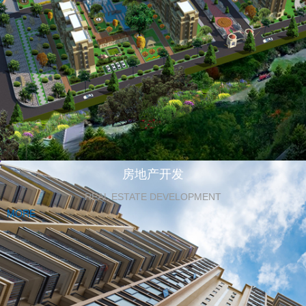
房地产开发
REAL ESTATE DEVELOPMENT
MORE