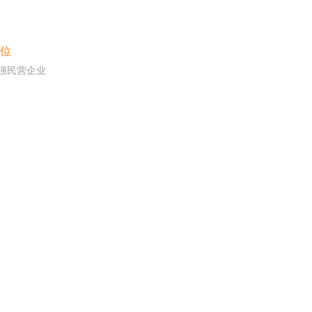
位
强民营企业