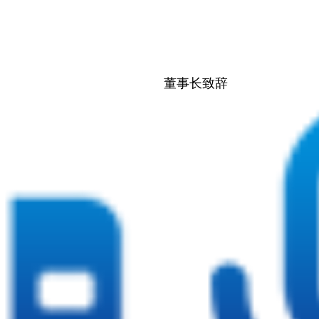
董事长致辞