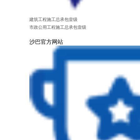
建筑工程施工总承包壹级
市政公用工程施工总承包壹级
沙巴官方网站