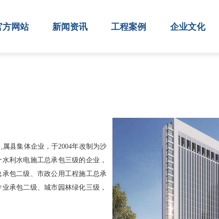
官方网站
新闻资讯
工程案例
企业文化
,属县集体企业，于2004年改制为沙
个水利水电施工总承包三级的企业，
总承包二级、市政公用工程施工总承
专业承包二级、城市园林绿化三级，