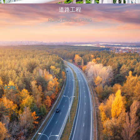
道路工程
ROAD ENGINEERING
MORE