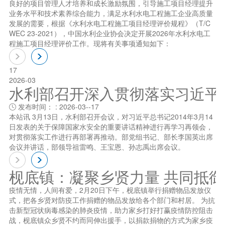
良好的项目管理人才培养和成长激励氛围，引导施工项目经理提升
业务水平和技术素养综合能力，满足水利水电工程施工企业高质量
发展的需要，根据《水利水电工程施工项目经理评价规程》（T/C
WEC 23-2021），中国水利企业协会决定开展2026年水利水电工
程施工项目经理评价工作。现将有关事项通知如下：
17
2026-03
水利部召开深入贯彻落实习近平总书
发布时间： : 2026-03--17

本站讯 3月13日，水利部召开会议，对习近平总书记2014年3月14
日发表的关于保障国家水安全的重要讲话精神进行再学习再领会，
对贯彻落实工作进行再部署再推动。部党组书记、部长李国英出席
会议并讲话，部领导祖雷鸣、王宝恩、孙志禹出席会议。
枧底镇：凝聚乡贤力量 共同抵
疫情无情，人间有爱，2月20日下午，枧底镇举行捐赠物品发放仪
式，把各乡贤对防疫工作捐赠的物品发放给各个部门和村居。 为抗
击新型冠状病毒感染的肺炎疫情，助力家乡打好打赢疫情防控阻击
战，枧底镇众乡贤不约而同伸出援手，以捐款捐物的方式为家乡疫