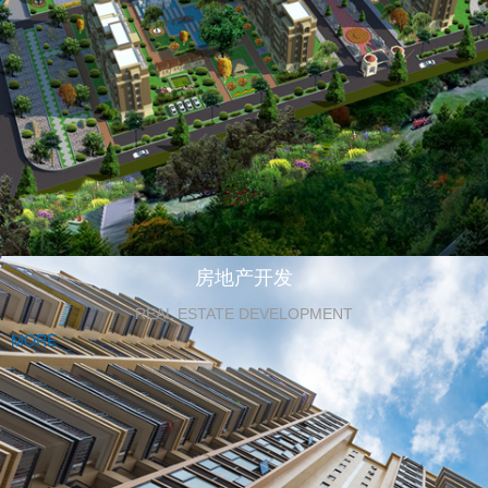
房地产开发
REAL ESTATE DEVELOPMENT
MORE