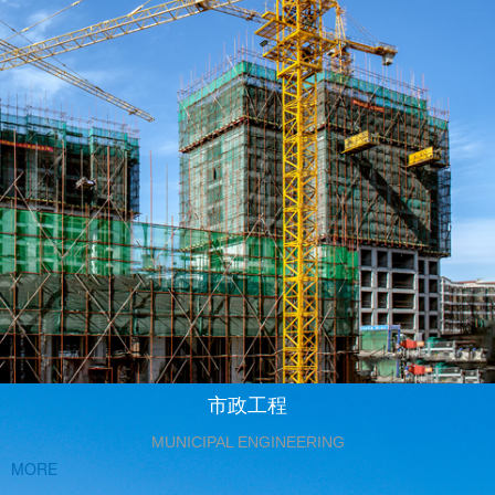
市政工程
MUNICIPAL ENGINEERING
MORE