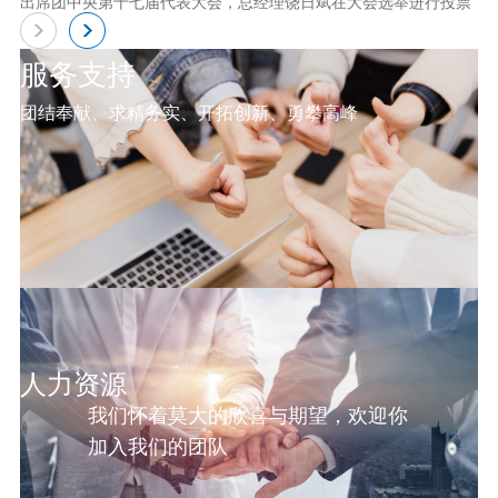
出席团中央第十七届代表大会，总经理饶日斌在大会选举进行投票
服务支持
团结奉献、求精务实、开拓创新、勇攀高峰
人力资源
我们怀着莫大的欣喜与期望，欢迎你
加入我们的团队