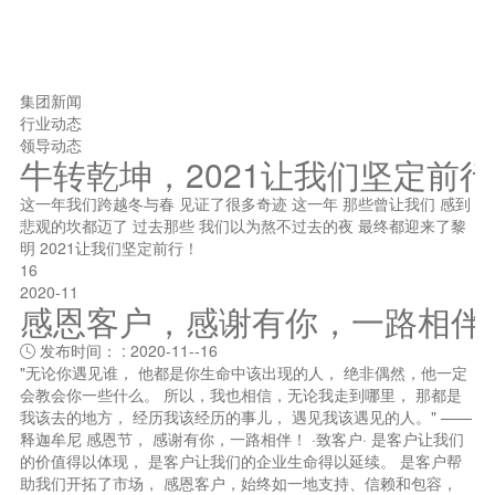
集团新闻
行业动态
领导动态
牛转乾坤，2021让我们坚定前
这一年我们跨越冬与春 见证了很多奇迹 这一年 那些曾让我们 感到
悲观的坎都迈了 过去那些 我们以为熬不过去的夜 最终都迎来了黎
明 2021让我们坚定前行！
16
2020-11
感恩客户，感谢有你，一路相伴
发布时间： : 2020-11--16

"无论你遇见谁， 他都是你生命中该出现的人， 绝非偶然，他一定
会教会你一些什么。 所以，我也相信，无论我走到哪里， 那都是
我该去的地方， 经历我该经历的事儿， 遇见我该遇见的人。" ——
释迦牟尼 感恩节， 感谢有你，一路相伴！ ·致客户· 是客户让我们
的价值得以体现， 是客户让我们的企业生命得以延续。 是客户帮
助我们开拓了市场， 感恩客户，始终如一地支持、信赖和包容，