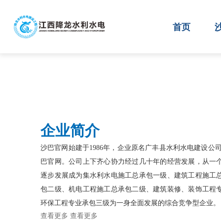
沙巴官网
首页
企业简介
沙巴官网始建于1986年，企业原名广丰县水利水电建设公司
巴官网。公司上下齐心协力经过几十年的经营发展，从一
逐步发展成为集水利水电施工总承包一级、建筑工程施工
包二级、机电工程施工总承包二级、建筑装修、装饰工程
环保工程专业承包三级为一身全面发展的综合竞争型企业。
查看更多
查看更多