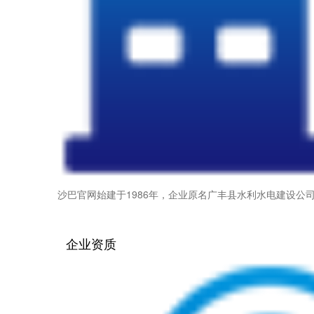
沙巴官网始建于1986年，企业原名广丰县水利水电建设公司
企业资质