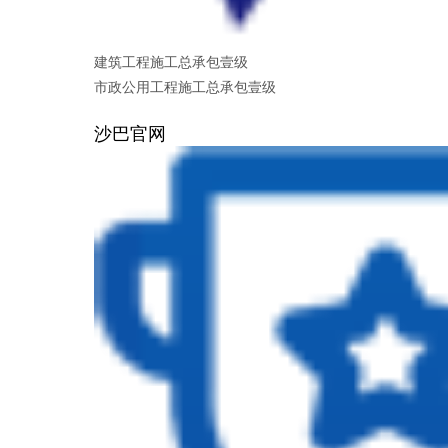
建筑工程施工总承包壹级
市政公用工程施工总承包壹级
沙巴官网