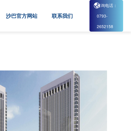
咨询电话：
沙巴官方网站
联系我们
0793-
2652158