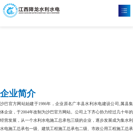
沙巴官网
首页
沙巴官网

新闻资讯

工程案例

企业文化

企业简介
沙巴官方网站

沙巴官方网站始建于1986年，企业原名广丰县水利水电建设公司,属县集
联系我们

体企业，于2004年改制为沙巴官方网站。公司上下齐心协力经过几十年的
经营发展，从一个水利水电施工总承包三级的企业，逐步发展成为集水利
水电施工总承包一级、建筑工程施工总承包二级、市政公用工程施工总承