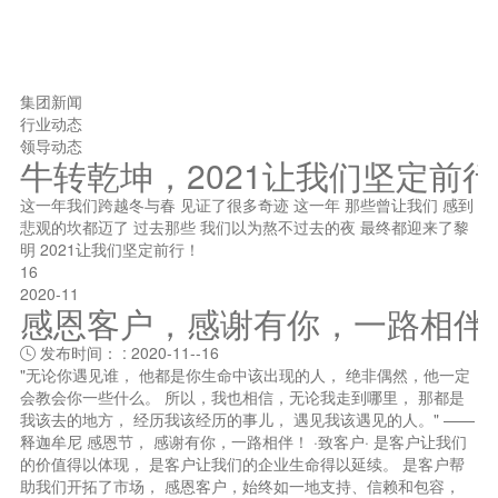
集团新闻
行业动态
领导动态
牛转乾坤，2021让我们坚定前
这一年我们跨越冬与春 见证了很多奇迹 这一年 那些曾让我们 感到
悲观的坎都迈了 过去那些 我们以为熬不过去的夜 最终都迎来了黎
明 2021让我们坚定前行！
16
2020-11
感恩客户，感谢有你，一路相伴
发布时间： : 2020-11--16

"无论你遇见谁， 他都是你生命中该出现的人， 绝非偶然，他一定
会教会你一些什么。 所以，我也相信，无论我走到哪里， 那都是
我该去的地方， 经历我该经历的事儿， 遇见我该遇见的人。" ——
释迦牟尼 感恩节， 感谢有你，一路相伴！ ·致客户· 是客户让我们
的价值得以体现， 是客户让我们的企业生命得以延续。 是客户帮
助我们开拓了市场， 感恩客户，始终如一地支持、信赖和包容，