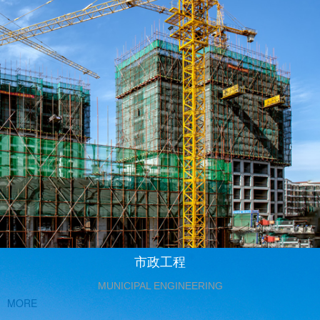
市政工程
MUNICIPAL ENGINEERING
MORE