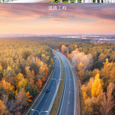
道路工程
ROAD ENGINEERING
MORE