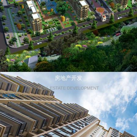
房地产开发
REAL ESTATE DEVELOPMENT
MORE