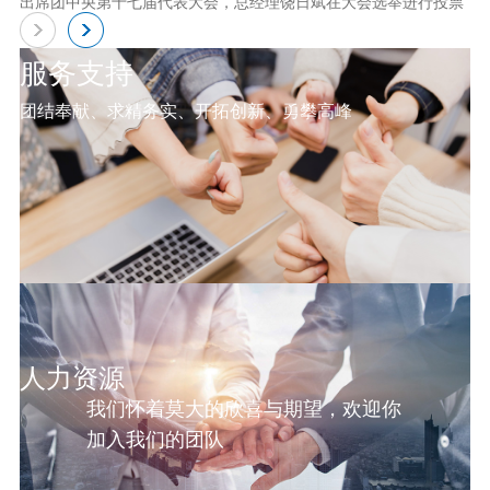
出席团中央第十七届代表大会，总经理饶日斌在大会选举进行投票
服务支持
团结奉献、求精务实、开拓创新、勇攀高峰
人力资源
我们怀着莫大的欣喜与期望，欢迎你
加入我们的团队