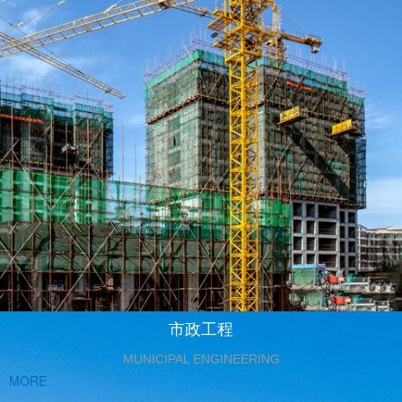
市政工程
MUNICIPAL ENGINEERING
MORE