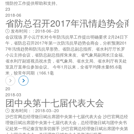
情防控工作提供帮助和支持。
23
2018-06
省防总召开2017年汛情趋势会
发布时间： : 2018-06--23

会议现场 罗小云厅长对今年防汛抗旱工作提出明确要求 2月24日下
午，省防总召开2017年第一次防汛抗旱趋势会商会，分析预测201
7年汛情趋势和防汛抗旱形势。省防总副总指挥、省水利厅厅长罗
小云主持会议，省防总副总指挥朱来友、省气象局副局长汪金福、
省水利厅副巡视员祝水贵，省气象局、省水文局、省水利厅有关处
室及厅直单位参加会议。 今年1月以来，全省平均降水量85.6毫
米，较常年同期（166.1毫
20
2018-03
团中央第十七届代表大会
发布时间： : 2018-03--20

沙巴官网总经理饶日斌出席团中央第十七届代表大会 沙巴官网总经
理饶日斌出席团中央第十七届代表大会，总经理饶日斌与团中央书
记处笫一书记秦宜智亲切握手 沙巴官网总经理饶日斌出席团中央第