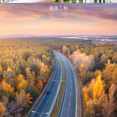
道路工程
ROAD ENGINEERING
MORE