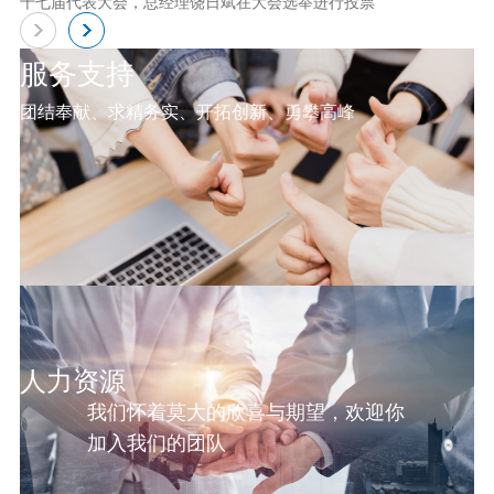
十七届代表大会，总经理饶日斌在大会选举进行投票
服务支持
团结奉献、求精务实、开拓创新、勇攀高峰
人力资源
我们怀着莫大的欣喜与期望，欢迎你
加入我们的团队