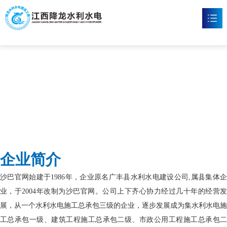
沙巴官网
首页
沙巴官方网站

新闻资讯

工程案例

企业文化

企业简介
沙巴官方网站

沙巴官网始建于1986年，企业原名广丰县水利水电建设公司,属县集体企
联系我们

业，于2004年改制为沙巴官网。公司上下齐心协力经过几十年的经营发
展，从一个水利水电施工总承包三级的企业，逐步发展成为集水利水电施
工总承包一级、建筑工程施工总承包二级、市政公用工程施工总承包二