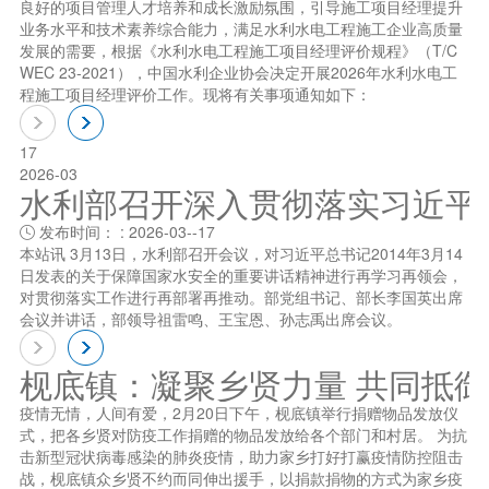
良好的项目管理人才培养和成长激励氛围，引导施工项目经理提升
业务水平和技术素养综合能力，满足水利水电工程施工企业高质量
发展的需要，根据《水利水电工程施工项目经理评价规程》（T/C
WEC 23-2021），中国水利企业协会决定开展2026年水利水电工
程施工项目经理评价工作。现将有关事项通知如下：
17
2026-03
水利部召开深入贯彻落实习近平总书
发布时间： : 2026-03--17

本站讯 3月13日，水利部召开会议，对习近平总书记2014年3月14
日发表的关于保障国家水安全的重要讲话精神进行再学习再领会，
对贯彻落实工作进行再部署再推动。部党组书记、部长李国英出席
会议并讲话，部领导祖雷鸣、王宝恩、孙志禹出席会议。
枧底镇：凝聚乡贤力量 共同抵
疫情无情，人间有爱，2月20日下午，枧底镇举行捐赠物品发放仪
式，把各乡贤对防疫工作捐赠的物品发放给各个部门和村居。 为抗
击新型冠状病毒感染的肺炎疫情，助力家乡打好打赢疫情防控阻击
战，枧底镇众乡贤不约而同伸出援手，以捐款捐物的方式为家乡疫