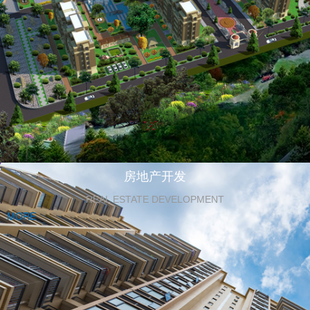
房地产开发
REAL ESTATE DEVELOPMENT
MORE