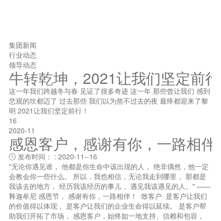
集团新闻
行业动态
领导动态
牛转乾坤，2021让我们坚定前
这一年我们跨越冬与春 见证了很多奇迹 这一年 那些曾让我们 感到
悲观的坎都迈了 过去那些 我们以为熬不过去的夜 最终都迎来了黎
明 2021让我们坚定前行！
16
2020-11
感恩客户，感谢有你，一路相伴
发布时间： : 2020-11--16

"无论你遇见谁， 他都是你生命中该出现的人， 绝非偶然，他一定
会教会你一些什么。 所以，我也相信，无论我走到哪里， 那都是
我该去的地方， 经历我该经历的事儿， 遇见我该遇见的人。" ——
释迦牟尼 感恩节， 感谢有你，一路相伴！ ·致客户· 是客户让我们
的价值得以体现， 是客户让我们的企业生命得以延续。 是客户帮
助我们开拓了市场， 感恩客户，始终如一地支持、信赖和包容，