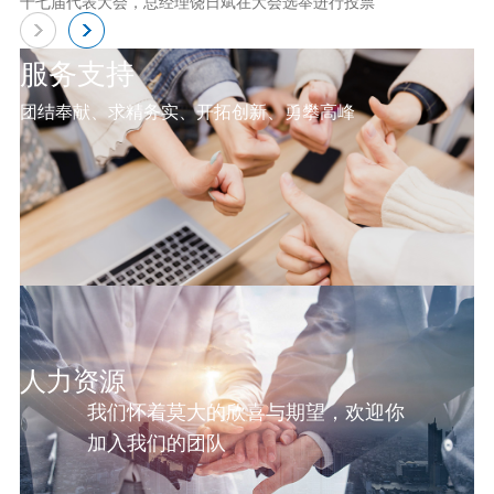
十七届代表大会，总经理饶日斌在大会选举进行投票
服务支持
团结奉献、求精务实、开拓创新、勇攀高峰
人力资源
我们怀着莫大的欣喜与期望，欢迎你
加入我们的团队