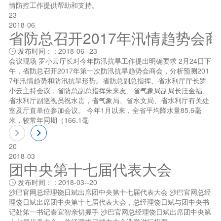
情防控工作提供帮助和支持。
23
2018-06
省防总召开2017年汛情趋势会
发布时间： : 2018-06--23

会议现场 罗小云厅长对今年防汛抗旱工作提出明确要求 2月24日下
午，省防总召开2017年第一次防汛抗旱趋势会商会，分析预测201
7年汛情趋势和防汛抗旱形势。省防总副总指挥、省水利厅厅长罗
小云主持会议，省防总副总指挥朱来友、省气象局副局长汪金福、
省水利厅副巡视员祝水贵，省气象局、省水文局、省水利厅有关处
室及厅直单位参加会议。 今年1月以来，全省平均降水量85.6毫
米，较常年同期（166.1毫
20
2018-03
团中央第十七届代表大会
发布时间： : 2018-03--20

沙巴官网总经理饶日斌出席团中央第十七届代表大会 沙巴官网总经
理饶日斌出席团中央第十七届代表大会，总经理饶日斌与团中央书
记处笫一书记秦宜智亲切握手 沙巴官网总经理饶日斌出席团中央第