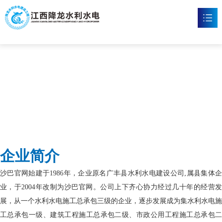
沙巴官网
首页
沙巴官方网站

新闻资讯

工程案例

企业文化

企业简介
沙巴官网

沙巴官网始建于1986年，企业原名广丰县水利水电建设公司,属县集体企
联系我们

业，于2004年改制为沙巴官网。公司上下齐心协力经过几十年的经营发
展，从一个水利水电施工总承包三级的企业，逐步发展成为集水利水电施
工总承包一级、建筑工程施工总承包二级、市政公用工程施工总承包二