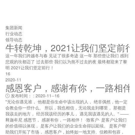
集团新闻
行业动态
领导动态
牛转乾坤，2021让我们坚定前
这一年我们跨越冬与春 见证了很多奇迹 这一年 那些曾让我们 感到
悲观的坎都迈了 过去那些 我们以为熬不过去的夜 最终都迎来了黎
明 2021让我们坚定前行！
16
2020-11
感恩客户，感谢有你，一路相伴
发布时间： : 2020-11--16

"无论你遇见谁， 他都是你生命中该出现的人， 绝非偶然，他一定
会教会你一些什么。 所以，我也相信，无论我走到哪里， 那都是
我该去的地方， 经历我该经历的事儿， 遇见我该遇见的人。" ——
释迦牟尼 感恩节， 感谢有你，一路相伴！ ·致客户· 是客户让我们
的价值得以体现， 是客户让我们的企业生命得以延续。 是客户帮
助我们开拓了市场， 感恩客户，始终如一地支持、信赖和包容，