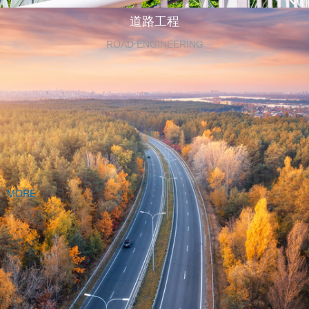
道路工程
ROAD ENGINEERING
MORE