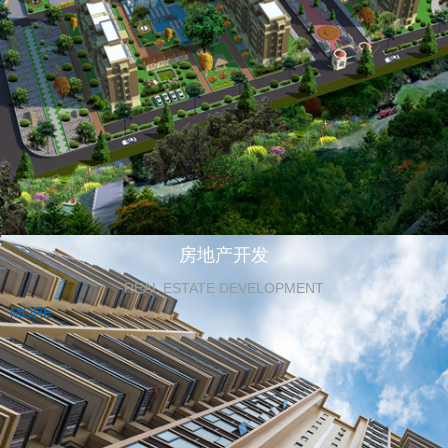
房地产开发
REAL ESTATE DEVELOPMENT
MORE