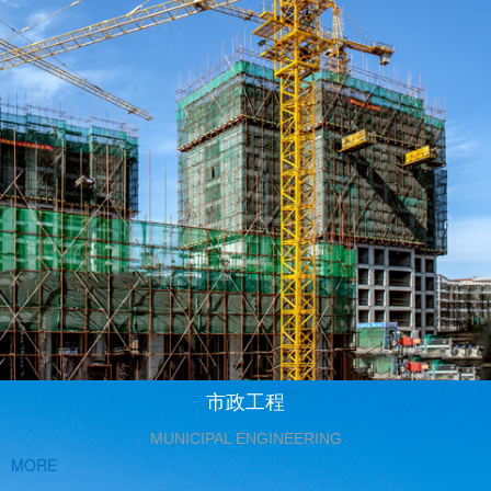
市政工程
MUNICIPAL ENGINEERING
MORE