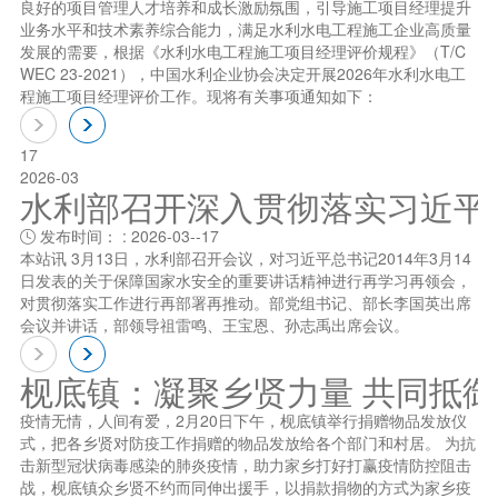
良好的项目管理人才培养和成长激励氛围，引导施工项目经理提升
业务水平和技术素养综合能力，满足水利水电工程施工企业高质量
发展的需要，根据《水利水电工程施工项目经理评价规程》（T/C
WEC 23-2021），中国水利企业协会决定开展2026年水利水电工
程施工项目经理评价工作。现将有关事项通知如下：
17
2026-03
水利部召开深入贯彻落实习近平总书
发布时间： : 2026-03--17

本站讯 3月13日，水利部召开会议，对习近平总书记2014年3月14
日发表的关于保障国家水安全的重要讲话精神进行再学习再领会，
对贯彻落实工作进行再部署再推动。部党组书记、部长李国英出席
会议并讲话，部领导祖雷鸣、王宝恩、孙志禹出席会议。
枧底镇：凝聚乡贤力量 共同抵
疫情无情，人间有爱，2月20日下午，枧底镇举行捐赠物品发放仪
式，把各乡贤对防疫工作捐赠的物品发放给各个部门和村居。 为抗
击新型冠状病毒感染的肺炎疫情，助力家乡打好打赢疫情防控阻击
战，枧底镇众乡贤不约而同伸出援手，以捐款捐物的方式为家乡疫