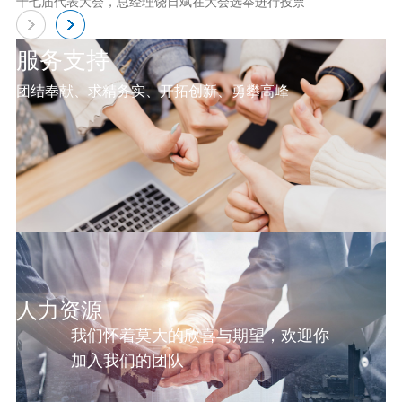
十七届代表大会，总经理饶日斌在大会选举进行投票
服务支持
团结奉献、求精务实、开拓创新、勇攀高峰
人力资源
我们怀着莫大的欣喜与期望，欢迎你
加入我们的团队