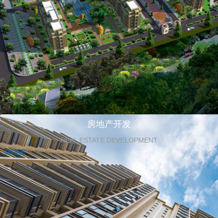
房地产开发
REAL ESTATE DEVELOPMENT
MORE