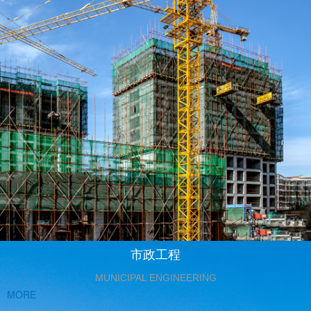
市政工程
MUNICIPAL ENGINEERING
MORE