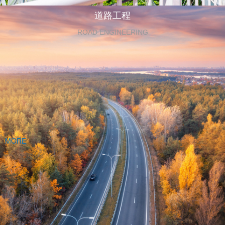
道路工程
ROAD ENGINEERING
MORE