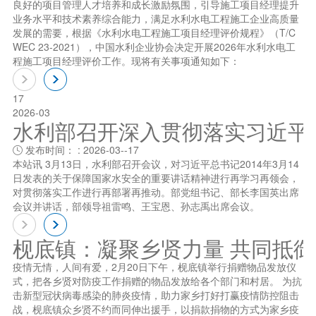
良好的项目管理人才培养和成长激励氛围，引导施工项目经理提升
业务水平和技术素养综合能力，满足水利水电工程施工企业高质量
发展的需要，根据《水利水电工程施工项目经理评价规程》（T/C
WEC 23-2021），中国水利企业协会决定开展2026年水利水电工
程施工项目经理评价工作。现将有关事项通知如下：
17
2026-03
水利部召开深入贯彻落实习近平总书
发布时间： : 2026-03--17

本站讯 3月13日，水利部召开会议，对习近平总书记2014年3月14
日发表的关于保障国家水安全的重要讲话精神进行再学习再领会，
对贯彻落实工作进行再部署再推动。部党组书记、部长李国英出席
会议并讲话，部领导祖雷鸣、王宝恩、孙志禹出席会议。
枧底镇：凝聚乡贤力量 共同抵
疫情无情，人间有爱，2月20日下午，枧底镇举行捐赠物品发放仪
式，把各乡贤对防疫工作捐赠的物品发放给各个部门和村居。 为抗
击新型冠状病毒感染的肺炎疫情，助力家乡打好打赢疫情防控阻击
战，枧底镇众乡贤不约而同伸出援手，以捐款捐物的方式为家乡疫