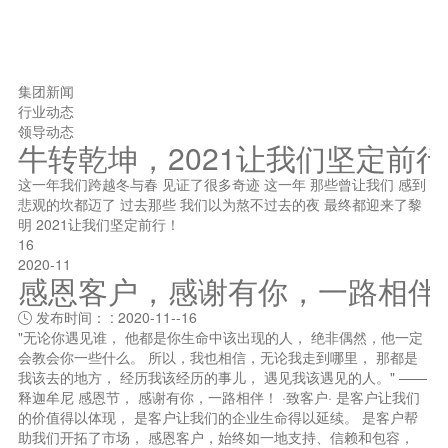
集团新闻
行业动态
领导动态
牛转乾坤，2021让我们坚定前
这一年我们跨越冬与春 见证了很多奇迹 这一年 那些曾让我们 感到
悲观的坎都迈了 过去那些 我们以为熬不过去的夜 最终都迎来了黎
明 2021让我们坚定前行！
16
2020-11
感恩客户，感谢有你，一路相伴
发布时间： : 2020-11--16

"无论你遇见谁， 他都是你生命中该出现的人， 绝非偶然，他一定
会教会你一些什么。 所以，我也相信，无论我走到哪里， 那都是
我该去的地方， 经历我该经历的事儿， 遇见我该遇见的人。" ——
释迦牟尼 感恩节， 感谢有你，一路相伴！ ·致客户· 是客户让我们
的价值得以体现， 是客户让我们的企业生命得以延续。 是客户帮
助我们开拓了市场， 感恩客户，始终如一地支持、信赖和包容，