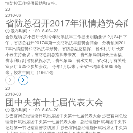
情防控工作提供帮助和支持。
23
2018-06
省防总召开2017年汛情趋势会
发布时间： : 2018-06--23

会议现场 罗小云厅长对今年防汛抗旱工作提出明确要求 2月24日下
午，省防总召开2017年第一次防汛抗旱趋势会商会，分析预测201
7年汛情趋势和防汛抗旱形势。省防总副总指挥、省水利厅厅长罗
小云主持会议，省防总副总指挥朱来友、省气象局副局长汪金福、
省水利厅副巡视员祝水贵，省气象局、省水文局、省水利厅有关处
室及厅直单位参加会议。 今年1月以来，全省平均降水量85.6毫
米，较常年同期（166.1毫
20
2018-03
团中央第十七届代表大会
发布时间： : 2018-03--20

沙巴官网总经理饶日斌出席团中央第十七届代表大会 沙巴官网总经
理饶日斌出席团中央第十七届代表大会，总经理饶日斌与团中央书
记处笫一书记秦宜智亲切握手 沙巴官网总经理饶日斌出席团中央第