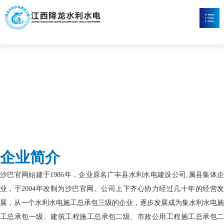
沙巴官网
首页
沙巴官方网站

新闻资讯

工程案例

企业文化

企业简介
沙巴官网

沙巴官网始建于1986年，企业原名广丰县水利水电建设公司,属县集体企
联系我们

业，于2004年改制为沙巴官网。公司上下齐心协力经过几十年的经营发
展，从一个水利水电施工总承包三级的企业，逐步发展成为集水利水电施
工总承包一级、建筑工程施工总承包二级、市政公用工程施工总承包二