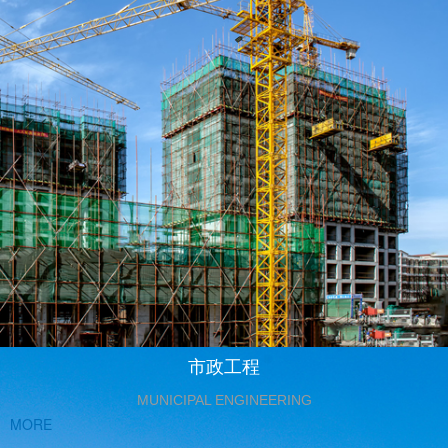
市政工程
MUNICIPAL ENGINEERING
MORE