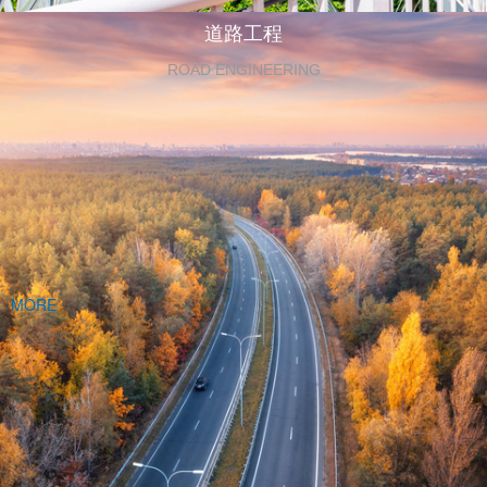
道路工程
ROAD ENGINEERING
MORE