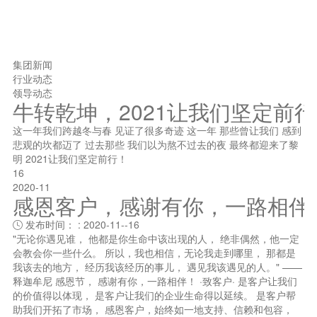
集团新闻
行业动态
领导动态
牛转乾坤，2021让我们坚定前
这一年我们跨越冬与春 见证了很多奇迹 这一年 那些曾让我们 感到
悲观的坎都迈了 过去那些 我们以为熬不过去的夜 最终都迎来了黎
明 2021让我们坚定前行！
16
2020-11
感恩客户，感谢有你，一路相伴
发布时间： : 2020-11--16

"无论你遇见谁， 他都是你生命中该出现的人， 绝非偶然，他一定
会教会你一些什么。 所以，我也相信，无论我走到哪里， 那都是
我该去的地方， 经历我该经历的事儿， 遇见我该遇见的人。" ——
释迦牟尼 感恩节， 感谢有你，一路相伴！ ·致客户· 是客户让我们
的价值得以体现， 是客户让我们的企业生命得以延续。 是客户帮
助我们开拓了市场， 感恩客户，始终如一地支持、信赖和包容，