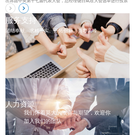
出席团中央第十七届代表大会，总经理饶日斌在大会选举进行投票
服务支持
团结奉献、求精务实、开拓创新、勇攀高峰
人力资源
我们怀着莫大的欣喜与期望，欢迎你
加入我们的团队