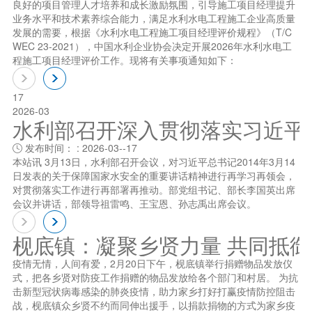
良好的项目管理人才培养和成长激励氛围，引导施工项目经理提升
业务水平和技术素养综合能力，满足水利水电工程施工企业高质量
发展的需要，根据《水利水电工程施工项目经理评价规程》（T/C
WEC 23-2021），中国水利企业协会决定开展2026年水利水电工
程施工项目经理评价工作。现将有关事项通知如下：
17
2026-03
水利部召开深入贯彻落实习近平总书
发布时间： : 2026-03--17

本站讯 3月13日，水利部召开会议，对习近平总书记2014年3月14
日发表的关于保障国家水安全的重要讲话精神进行再学习再领会，
对贯彻落实工作进行再部署再推动。部党组书记、部长李国英出席
会议并讲话，部领导祖雷鸣、王宝恩、孙志禹出席会议。
枧底镇：凝聚乡贤力量 共同抵
疫情无情，人间有爱，2月20日下午，枧底镇举行捐赠物品发放仪
式，把各乡贤对防疫工作捐赠的物品发放给各个部门和村居。 为抗
击新型冠状病毒感染的肺炎疫情，助力家乡打好打赢疫情防控阻击
战，枧底镇众乡贤不约而同伸出援手，以捐款捐物的方式为家乡疫