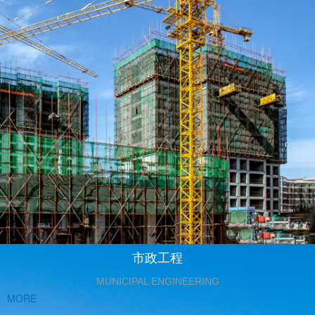
市政工程
MUNICIPAL ENGINEERING
MORE