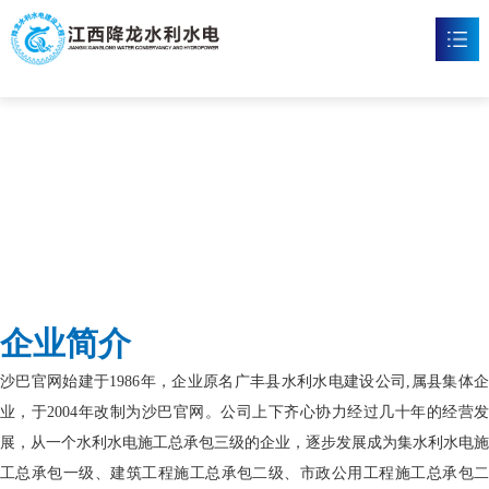
沙巴官网
首页
沙巴官网

新闻资讯

工程案例

企业文化

企业简介
沙巴官方网站

沙巴官网始建于1986年，企业原名广丰县水利水电建设公司,属县集体企
联系我们

业，于2004年改制为沙巴官网。公司上下齐心协力经过几十年的经营发
展，从一个水利水电施工总承包三级的企业，逐步发展成为集水利水电施
工总承包一级、建筑工程施工总承包二级、市政公用工程施工总承包二