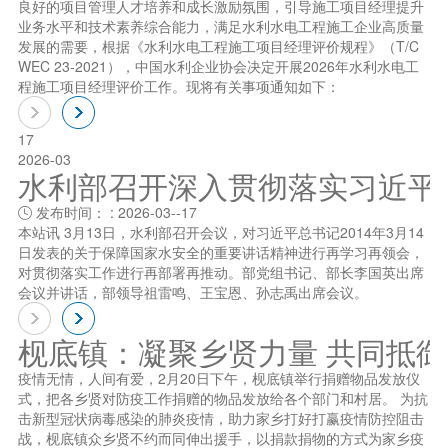
良好的项目管理人才培养和成长激励氛围，引导施工项目经理提升
业务水平和技术素养综合能力，满足水利水电工程施工企业高质量
发展的需要，根据《水利水电工程施工项目经理评价规程》（T/C
WEC 23-2021），中国水利企业协会决定开展2026年水利水电工
程施工项目经理评价工作。现将有关事项通知如下：
17
2026-03
水利部召开深入贯彻落实习近平总书
发布时间： : 2026-03--17

本站讯 3月13日，水利部召开会议，对习近平总书记2014年3月14
日发表的关于保障国家水安全的重要讲话精神进行再学习再领会，
对贯彻落实工作进行再部署再推动。部党组书记、部长李国英出席
会议并讲话，部领导祖雷鸣、王宝恩、孙志禹出席会议。
枧底镇：凝聚乡贤力量 共同抵
疫情无情，人间有爱，2月20日下午，枧底镇举行捐赠物品发放仪
式，把各乡贤对防疫工作捐赠的物品发放给各个部门和村居。 为抗
击新型冠状病毒感染的肺炎疫情，助力家乡打好打赢疫情防控阻击
战，枧底镇众乡贤不约而同伸出援手，以捐款捐物的方式为家乡疫