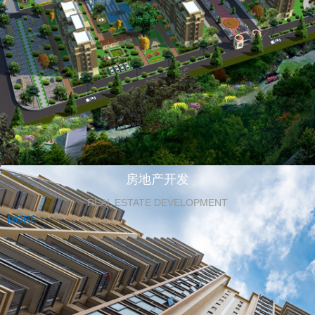
房地产开发
REAL ESTATE DEVELOPMENT
MORE