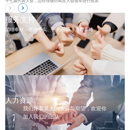
十七届代表大会，总经理饶日斌在大会选举进行投票
服务支持
团结奉献、求精务实、开拓创新、勇攀高峰
人力资源
我们怀着莫大的欣喜与期望，欢迎你
加入我们的团队