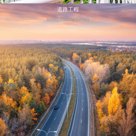
道路工程
ROAD ENGINEERING
MORE