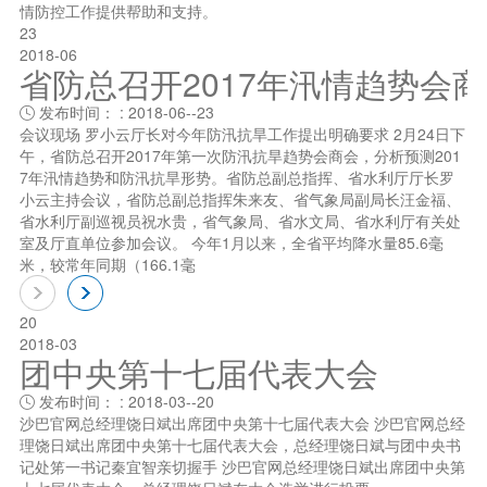
情防控工作提供帮助和支持。
23
2018-06
省防总召开2017年汛情趋势会
发布时间： : 2018-06--23

会议现场 罗小云厅长对今年防汛抗旱工作提出明确要求 2月24日下
午，省防总召开2017年第一次防汛抗旱趋势会商会，分析预测201
7年汛情趋势和防汛抗旱形势。省防总副总指挥、省水利厅厅长罗
小云主持会议，省防总副总指挥朱来友、省气象局副局长汪金福、
省水利厅副巡视员祝水贵，省气象局、省水文局、省水利厅有关处
室及厅直单位参加会议。 今年1月以来，全省平均降水量85.6毫
米，较常年同期（166.1毫
20
2018-03
团中央第十七届代表大会
发布时间： : 2018-03--20

沙巴官网总经理饶日斌出席团中央第十七届代表大会 沙巴官网总经
理饶日斌出席团中央第十七届代表大会，总经理饶日斌与团中央书
记处笫一书记秦宜智亲切握手 沙巴官网总经理饶日斌出席团中央第