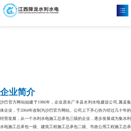
沙巴官网
首页
沙巴官网

新闻资讯

工程案例

企业文化

企业简介
沙巴官方网站

沙巴官方网站始建于1986年，企业原名广丰县水利水电建设公司,属县集
联系我们

体企业，于2004年改制为沙巴官方网站。公司上下齐心协力经过几十年的
经营发展，从一个水利水电施工总承包三级的企业，逐步发展成为集水利
水电施工总承包一级、建筑工程施工总承包二级、市政公用工程施工总承