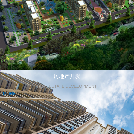
房地产开发
REAL ESTATE DEVELOPMENT
MORE