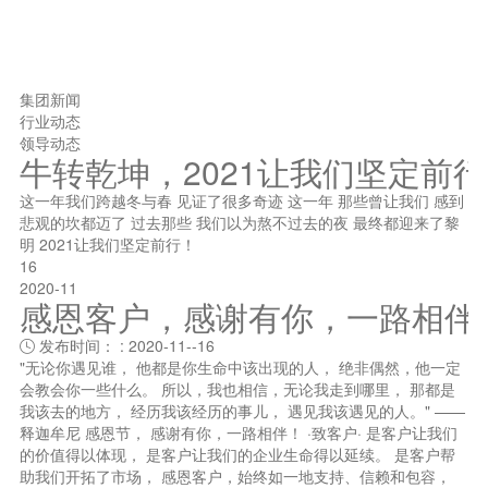
集团新闻
行业动态
领导动态
牛转乾坤，2021让我们坚定前
这一年我们跨越冬与春 见证了很多奇迹 这一年 那些曾让我们 感到
悲观的坎都迈了 过去那些 我们以为熬不过去的夜 最终都迎来了黎
明 2021让我们坚定前行！
16
2020-11
感恩客户，感谢有你，一路相伴
发布时间： : 2020-11--16

"无论你遇见谁， 他都是你生命中该出现的人， 绝非偶然，他一定
会教会你一些什么。 所以，我也相信，无论我走到哪里， 那都是
我该去的地方， 经历我该经历的事儿， 遇见我该遇见的人。" ——
释迦牟尼 感恩节， 感谢有你，一路相伴！ ·致客户· 是客户让我们
的价值得以体现， 是客户让我们的企业生命得以延续。 是客户帮
助我们开拓了市场， 感恩客户，始终如一地支持、信赖和包容，