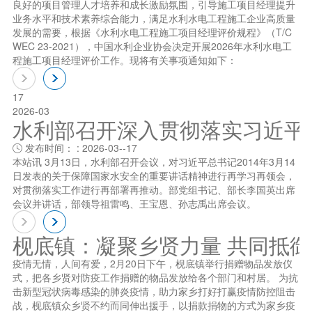
良好的项目管理人才培养和成长激励氛围，引导施工项目经理提升
业务水平和技术素养综合能力，满足水利水电工程施工企业高质量
发展的需要，根据《水利水电工程施工项目经理评价规程》（T/C
WEC 23-2021），中国水利企业协会决定开展2026年水利水电工
程施工项目经理评价工作。现将有关事项通知如下：
17
2026-03
水利部召开深入贯彻落实习近平总书
发布时间： : 2026-03--17

本站讯 3月13日，水利部召开会议，对习近平总书记2014年3月14
日发表的关于保障国家水安全的重要讲话精神进行再学习再领会，
对贯彻落实工作进行再部署再推动。部党组书记、部长李国英出席
会议并讲话，部领导祖雷鸣、王宝恩、孙志禹出席会议。
枧底镇：凝聚乡贤力量 共同抵
疫情无情，人间有爱，2月20日下午，枧底镇举行捐赠物品发放仪
式，把各乡贤对防疫工作捐赠的物品发放给各个部门和村居。 为抗
击新型冠状病毒感染的肺炎疫情，助力家乡打好打赢疫情防控阻击
战，枧底镇众乡贤不约而同伸出援手，以捐款捐物的方式为家乡疫