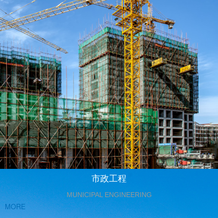
市政工程
MUNICIPAL ENGINEERING
MORE