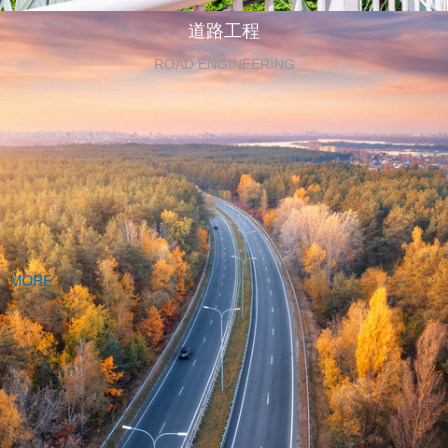
道路工程
ROAD ENGINEERING
MORE