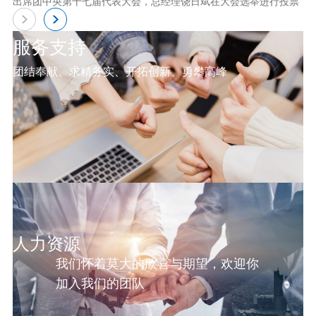
出席团中央第十七届代表大会，总经理饶日斌在大会选举进行投票
服务支持
团结奉献、求精务实、开拓创新、勇攀高峰
人力资源
我们怀着莫大的欣喜与期望，欢迎你
加入我们的团队