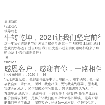
集团新闻
行业动态
领导动态
牛转乾坤，2021让我们坚定前
这一年我们跨越冬与春 见证了很多奇迹 这一年 那些曾让我们 感到
悲观的坎都迈了 过去那些 我们以为熬不过去的夜 最终都迎来了黎
明 2021让我们坚定前行！
16
2020-11
感恩客户，感谢有你，一路相伴
发布时间： : 2020-11--16

"无论你遇见谁， 他都是你生命中该出现的人， 绝非偶然，他一定
会教会你一些什么。 所以，我也相信，无论我走到哪里， 那都是
我该去的地方， 经历我该经历的事儿， 遇见我该遇见的人。" ——
释迦牟尼 感恩节， 感谢有你，一路相伴！ ·致客户· 是客户让我们
的价值得以体现， 是客户让我们的企业生命得以延续。 是客户帮
助我们开拓了市场， 感恩客户，始终如一地支持、信赖和包容，