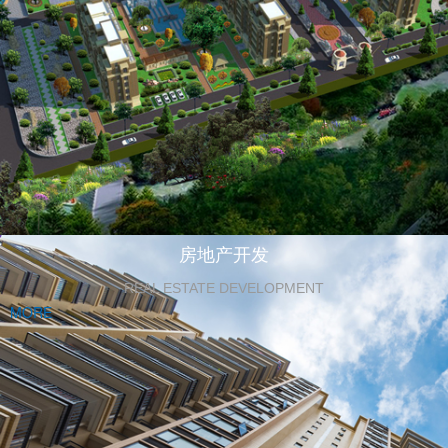
房地产开发
REAL ESTATE DEVELOPMENT
MORE