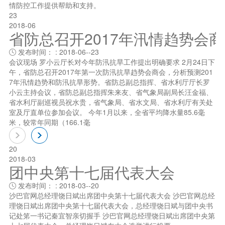
情防控工作提供帮助和支持。
23
2018-06
省防总召开2017年汛情趋势会
发布时间： : 2018-06--23

会议现场 罗小云厅长对今年防汛抗旱工作提出明确要求 2月24日下
午，省防总召开2017年第一次防汛抗旱趋势会商会，分析预测201
7年汛情趋势和防汛抗旱形势。省防总副总指挥、省水利厅厅长罗
小云主持会议，省防总副总指挥朱来友、省气象局副局长汪金福、
省水利厅副巡视员祝水贵，省气象局、省水文局、省水利厅有关处
室及厅直单位参加会议。 今年1月以来，全省平均降水量85.6毫
米，较常年同期（166.1毫
20
2018-03
团中央第十七届代表大会
发布时间： : 2018-03--20

沙巴官网总经理饶日斌出席团中央第十七届代表大会 沙巴官网总经
理饶日斌出席团中央第十七届代表大会，总经理饶日斌与团中央书
记处笫一书记秦宜智亲切握手 沙巴官网总经理饶日斌出席团中央第