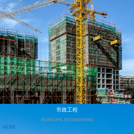
市政工程
MUNICIPAL ENGINEERING
MORE