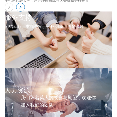
十七届代表大会，总经理饶日斌在大会选举进行投票
服务支持
团结奉献、求精务实、开拓创新、勇攀高峰
人力资源
我们怀着莫大的欣喜与期望，欢迎你
加入我们的团队