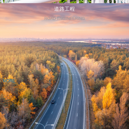
道路工程
ROAD ENGINEERING
MORE