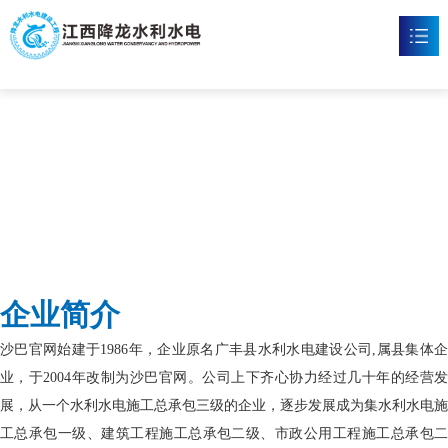
沙巴官网
首页
沙巴官网

新闻资讯

工程案例

企业文化

企业简介
沙巴官方网站

沙巴官网始建于1986年，企业原名广丰县水利水电建设公司,属县集体企
联系我们

业，于2004年改制为沙巴官网。公司上下齐心协力经过几十年的经营发
展，从一个水利水电施工总承包三级的企业，逐步发展成为集水利水电施
工总承包一级、建筑工程施工总承包二级、市政公用工程施工总承包二