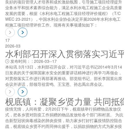
良好的项目管理人才培养和成长激励氛围，引导施工项目经理提升
业务水平和技术素养综合能力，满足水利水电工程施工企业高质量
发展的需要，根据《水利水电工程施工项目经理评价规程》（T/C
WEC 23-2021），中国水利企业协会决定开展2026年水利水电工
程施工项目经理评价工作。现将有关事项通知如下：
17
2026-03
水利部召开深入贯彻落实习近平总书
发布时间： : 2026-03--17

本站讯 3月13日，水利部召开会议，对习近平总书记2014年3月14
日发表的关于保障国家水安全的重要讲话精神进行再学习再领会，
对贯彻落实工作进行再部署再推动。部党组书记、部长李国英出席
会议并讲话，部领导祖雷鸣、王宝恩、孙志禹出席会议。
枧底镇：凝聚乡贤力量 共同抵
疫情无情，人间有爱，2月20日下午，枧底镇举行捐赠物品发放仪
式，把各乡贤对防疫工作捐赠的物品发放给各个部门和村居。 为抗
击新型冠状病毒感染的肺炎疫情，助力家乡打好打赢疫情防控阻击
战，枧底镇众乡贤不约而同伸出援手，以捐款捐物的方式为家乡疫