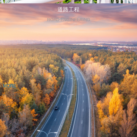
道路工程
ROAD ENGINEERING
MORE