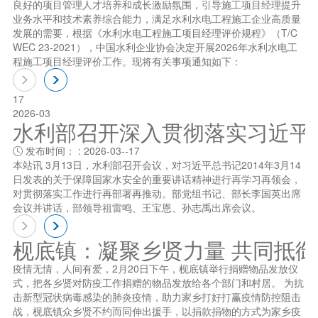
良好的项目管理人才培养和成长激励氛围，引导施工项目经理提升
业务水平和技术素养综合能力，满足水利水电工程施工企业高质量
发展的需要，根据《水利水电工程施工项目经理评价规程》（T/C
WEC 23-2021），中国水利企业协会决定开展2026年水利水电工
程施工项目经理评价工作。现将有关事项通知如下：
17
2026-03
水利部召开深入贯彻落实习近平总书
发布时间： : 2026-03--17

本站讯 3月13日，水利部召开会议，对习近平总书记2014年3月14
日发表的关于保障国家水安全的重要讲话精神进行再学习再领会，
对贯彻落实工作进行再部署再推动。部党组书记、部长李国英出席
会议并讲话，部领导祖雷鸣、王宝恩、孙志禹出席会议。
枧底镇：凝聚乡贤力量 共同抵
疫情无情，人间有爱，2月20日下午，枧底镇举行捐赠物品发放仪
式，把各乡贤对防疫工作捐赠的物品发放给各个部门和村居。 为抗
击新型冠状病毒感染的肺炎疫情，助力家乡打好打赢疫情防控阻击
战，枧底镇众乡贤不约而同伸出援手，以捐款捐物的方式为家乡疫