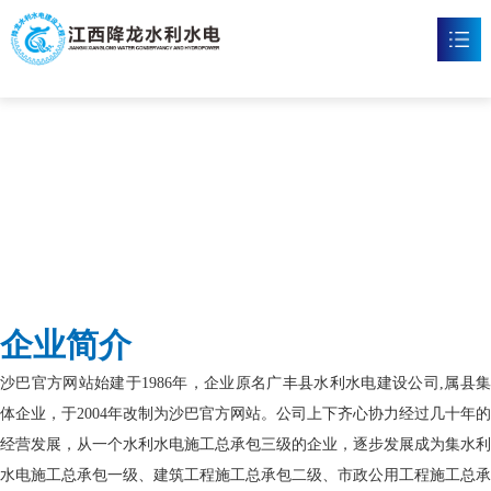
沙巴官网
首页
沙巴官网

新闻资讯

工程案例

企业文化

企业简介
沙巴官方网站

沙巴官方网站始建于1986年，企业原名广丰县水利水电建设公司,属县集
联系我们

体企业，于2004年改制为沙巴官方网站。公司上下齐心协力经过几十年的
经营发展，从一个水利水电施工总承包三级的企业，逐步发展成为集水利
水电施工总承包一级、建筑工程施工总承包二级、市政公用工程施工总承