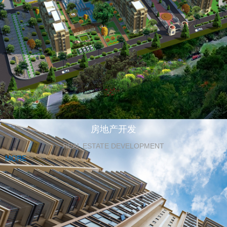
房地产开发
REAL ESTATE DEVELOPMENT
MORE