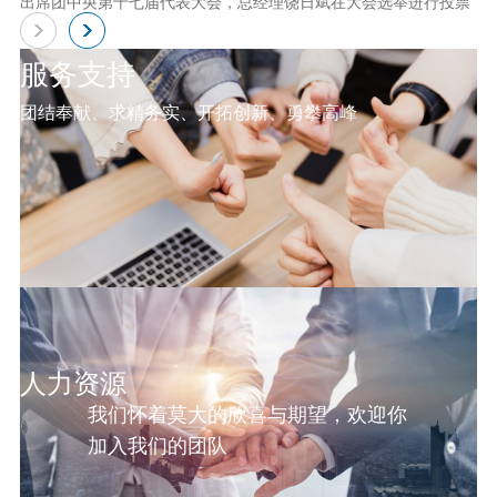
出席团中央第十七届代表大会，总经理饶日斌在大会选举进行投票
服务支持
团结奉献、求精务实、开拓创新、勇攀高峰
人力资源
我们怀着莫大的欣喜与期望，欢迎你
加入我们的团队