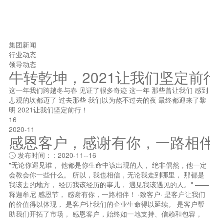
集团新闻
行业动态
领导动态
牛转乾坤，2021让我们坚定前
这一年我们跨越冬与春 见证了很多奇迹 这一年 那些曾让我们 感到
悲观的坎都迈了 过去那些 我们以为熬不过去的夜 最终都迎来了黎
明 2021让我们坚定前行！
16
2020-11
感恩客户，感谢有你，一路相伴
发布时间： : 2020-11--16

"无论你遇见谁， 他都是你生命中该出现的人， 绝非偶然，他一定
会教会你一些什么。 所以，我也相信，无论我走到哪里， 那都是
我该去的地方， 经历我该经历的事儿， 遇见我该遇见的人。" ——
释迦牟尼 感恩节， 感谢有你，一路相伴！ ·致客户· 是客户让我们
的价值得以体现， 是客户让我们的企业生命得以延续。 是客户帮
助我们开拓了市场， 感恩客户，始终如一地支持、信赖和包容，