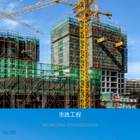
市政工程
MUNICIPAL ENGINEERING
MORE