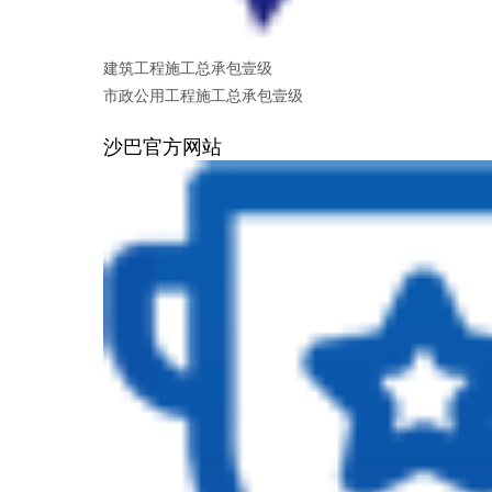
建筑工程施工总承包壹级
市政公用工程施工总承包壹级
沙巴官方网站