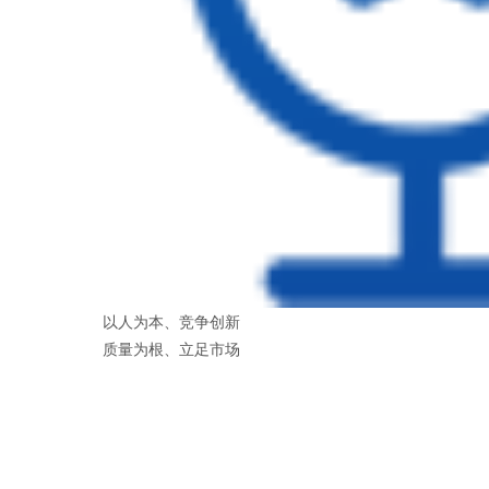
以人为本、竞争创新
质量为根、立足市场