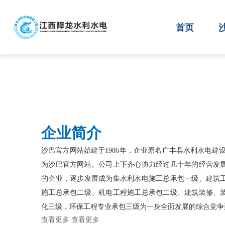
沙巴官网
首页
企业简介
沙巴官方网站始建于1986年，企业原名广丰县水利水电建设
为沙巴官方网站。公司上下齐心协力经过几十年的经营发
的企业，逐步发展成为集水利水电施工总承包一级、建筑
施工总承包二级、机电工程施工总承包二级、建筑装修、
化三级，环保工程专业承包三级为一身全面发展的综合竞争
查看更多
查看更多