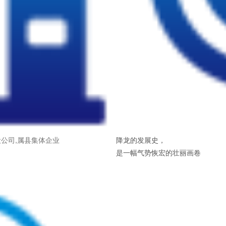
设公司,属县集体企业
降龙的发展史，
是一幅气势恢宏的壮丽画卷