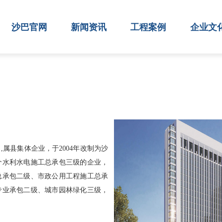
沙巴官网
新闻资讯
工程案例
企业文
,属县集体企业，于2004年改制为沙
个水利水电施工总承包三级的企业，
总承包二级、市政公用工程施工总承
专业承包二级、城市园林绿化三级，