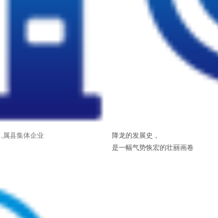
,属县集体企业
降龙的发展史，
是一幅气势恢宏的壮丽画卷