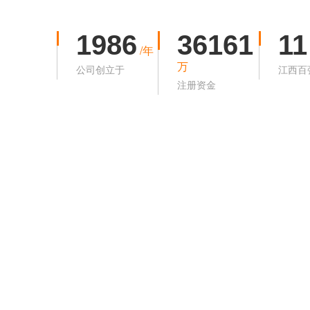
1986
36161
11
/年
万
公司创立于
江西百
注册资金