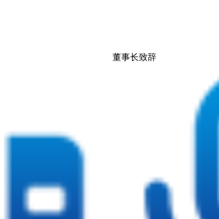
董事长致辞