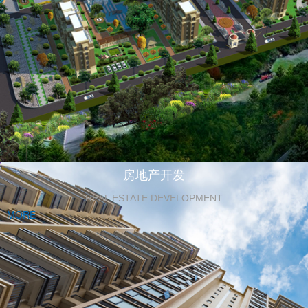
房地产开发
REAL ESTATE DEVELOPMENT
MORE