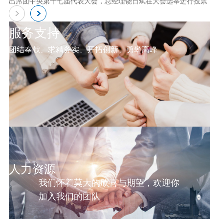
出席团中央第十七届代表大会，总经理饶日斌在大会选举进行投票
服务支持
团结奉献、求精务实、开拓创新、勇攀高峰
人力资源
我们怀着莫大的欣喜与期望，欢迎你
加入我们的团队