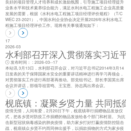
良好的项目管理人才培养和成长激励氛围，引导施工项目经理提升
业务水平和技术素养综合能力，满足水利水电工程施工企业高质量
发展的需要，根据《水利水电工程施工项目经理评价规程》（T/C
WEC 23-2021），中国水利企业协会决定开展2026年水利水电工
程施工项目经理评价工作。现将有关事项通知如下：
17
2026-03
水利部召开深入贯彻落实习近平总书
发布时间： : 2026-03--17

本站讯 3月13日，水利部召开会议，对习近平总书记2014年3月14
日发表的关于保障国家水安全的重要讲话精神进行再学习再领会，
对贯彻落实工作进行再部署再推动。部党组书记、部长李国英出席
会议并讲话，部领导祖雷鸣、王宝恩、孙志禹出席会议。
枧底镇：凝聚乡贤力量 共同抵
疫情无情，人间有爱，2月20日下午，枧底镇举行捐赠物品发放仪
式，把各乡贤对防疫工作捐赠的物品发放给各个部门和村居。 为抗
击新型冠状病毒感染的肺炎疫情，助力家乡打好打赢疫情防控阻击
战，枧底镇众乡贤不约而同伸出援手，以捐款捐物的方式为家乡疫