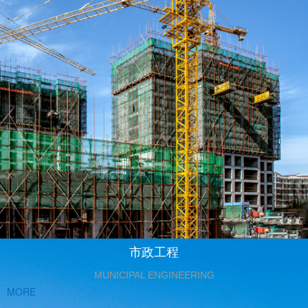
市政工程
MUNICIPAL ENGINEERING
MORE