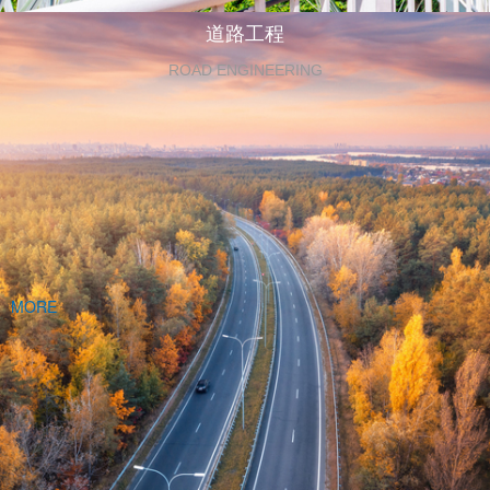
道路工程
ROAD ENGINEERING
MORE