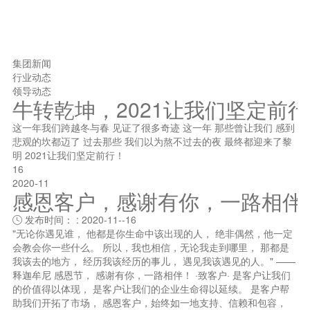
集团新闻
行业动态
领导动态
牛转乾坤，2021让我们坚定前
这一年我们跨越冬与春 见证了很多奇迹 这一年 那些曾让我们 感到
悲观的坎都迈了 过去那些 我们以为熬不过去的夜 最终都迎来了黎
明 2021让我们坚定前行！
16
2020-11
感恩客户，感谢有你，一路相伴
发布时间： : 2020-11--16

"无论你遇见谁， 他都是你生命中该出现的人， 绝非偶然，他一定
会教会你一些什么。 所以，我也相信，无论我走到哪里， 那都是
我该去的地方， 经历我该经历的事儿， 遇见我该遇见的人。" ——
释迦牟尼 感恩节， 感谢有你，一路相伴！ ·致客户· 是客户让我们
的价值得以体现， 是客户让我们的企业生命得以延续。 是客户帮
助我们开拓了市场， 感恩客户，始终如一地支持、信赖和包容，